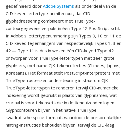
gedefinieerd door
Adobe Systems
als onderdeel van de
CID-keyed lettertype-architectuur, dat CID-
glyphadressering combineert met TrueType-
contourgegevens verpakt in één Type 42 PostScript-schil.
In Adobe's lettertypenummering zijn Types 9, 10 en 11 de
CID-keyed tegenhangers van respectievelijk Types 1, 3 en
42 — Type 11 is dus in wezen één CID-keyed Type 42,
ontworpen voor TrueType-lettertypen met zeer grote
glyphsets, met name CJK-tekencollecties (Chinees, Japans,
Koreaans). Het formaat stelt PostScript-interpreters met
TrueType-rasterizer-ondersteuning in staat om CJK
TrueType-lettertypen te renderen terwijl CID-numerieke
indexering wordt gebruikt in plaats van glyphnamen, wat
cruciaal is voor tekensets die in de tienduizenden lopen.
Glyphcontouren blijven in het native TrueType
kwadratische spline-formaat, waardoor de oorspronkelijke
hinting-instructies behouden blijven, terwijl de CID-laag