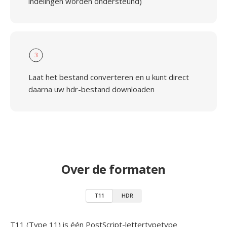
indelingen worden ondersteund)
3
Laat het bestand converteren en u kunt direct
daarna uw hdr-bestand downloaden
Over de formaten
T11
HDR
T11 (Type 11) is één PostScript-lettertypetype