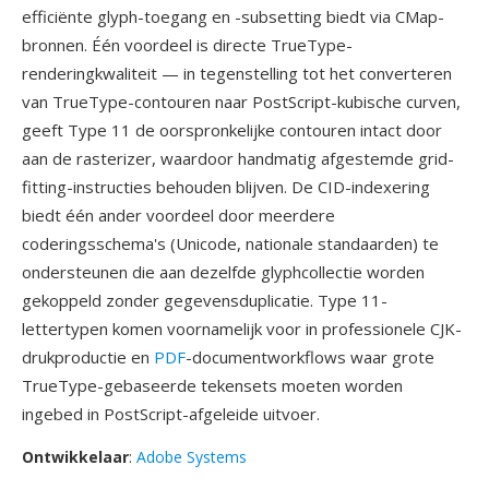
efficiënte glyph-toegang en -subsetting biedt via CMap-
bronnen. Één voordeel is directe TrueType-
renderingkwaliteit — in tegenstelling tot het converteren
van TrueType-contouren naar PostScript-kubische curven,
geeft Type 11 de oorspronkelijke contouren intact door
aan de rasterizer, waardoor handmatig afgestemde grid-
fitting-instructies behouden blijven. De CID-indexering
biedt één ander voordeel door meerdere
coderingsschema's (Unicode, nationale standaarden) te
ondersteunen die aan dezelfde glyphcollectie worden
gekoppeld zonder gegevensduplicatie. Type 11-
lettertypen komen voornamelijk voor in professionele CJK-
drukproductie en
PDF
-documentworkflows waar grote
TrueType-gebaseerde tekensets moeten worden
ingebed in PostScript-afgeleide uitvoer.
Ontwikkelaar
:
Adobe Systems