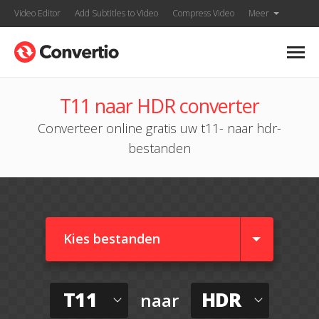
Video Editor
Add Subtitles to Video
Compress Video
Meer
T11 naar HDR converter
Converteer online gratis uw t11- naar hdr-
bestanden
Kies bestanden
T11
HDR
naar