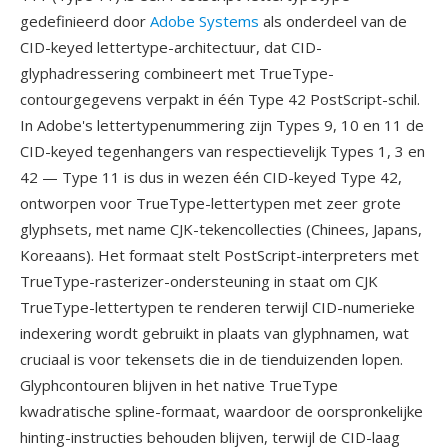
gedefinieerd door
Adobe Systems
als onderdeel van de
CID-keyed lettertype-architectuur, dat CID-
glyphadressering combineert met TrueType-
contourgegevens verpakt in één Type 42 PostScript-schil.
In Adobe's lettertypenummering zijn Types 9, 10 en 11 de
CID-keyed tegenhangers van respectievelijk Types 1, 3 en
42 — Type 11 is dus in wezen één CID-keyed Type 42,
ontworpen voor TrueType-lettertypen met zeer grote
glyphsets, met name CJK-tekencollecties (Chinees, Japans,
Koreaans). Het formaat stelt PostScript-interpreters met
TrueType-rasterizer-ondersteuning in staat om CJK
TrueType-lettertypen te renderen terwijl CID-numerieke
indexering wordt gebruikt in plaats van glyphnamen, wat
cruciaal is voor tekensets die in de tienduizenden lopen.
Glyphcontouren blijven in het native TrueType
kwadratische spline-formaat, waardoor de oorspronkelijke
hinting-instructies behouden blijven, terwijl de CID-laag