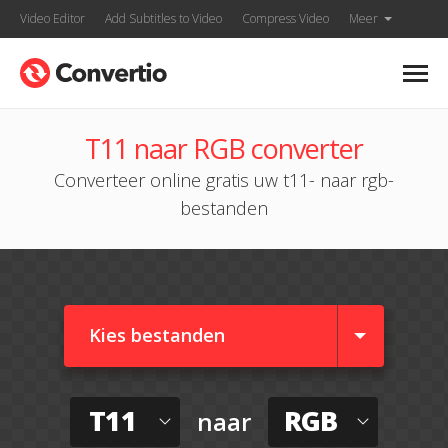
Video Editor
Add Subtitles to Video
Compress Video
Meer
T11 naar RGB converter
Converteer online gratis uw t11- naar rgb-
bestanden
Kies bestanden
T11
RGB
naar