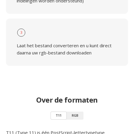
indelingen worden ondersteund)
3
Laat het bestand converteren en u kunt direct
daarna uw rgb-bestand downloaden
Over de formaten
T11
RGB
T11 (Type 11) is één PostScript-lettertypetype