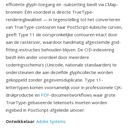
efficiënte glyph-toegang en -subsetting biedt via CMap-
bronnen. Één voordeel is directe TrueType-
renderingkwaliteit — in tegenstelling tot het converteren
van TrueType-contouren naar PostScript-kubische curven,
geeft Type 11 de oorspronkelijke contouren intact door
aan de rasterizer, waardoor handmatig afgestemde grid-
fitting-instructies behouden blijven. De CID-indexering
biedt één ander voordeel door meerdere
coderingsschema's (Unicode, nationale standaarden) te
ondersteunen die aan dezelfde glyphcollectie worden
gekoppeld zonder gegevensduplicatie. Type 11-
lettertypen komen voornamelijk voor in professionele CJK-
drukproductie en
PDF
-documentworkflows waar grote
TrueType-gebaseerde tekensets moeten worden
ingebed in PostScript-afgeleide uitvoer.
Ontwikkelaar
:
Adobe Systems