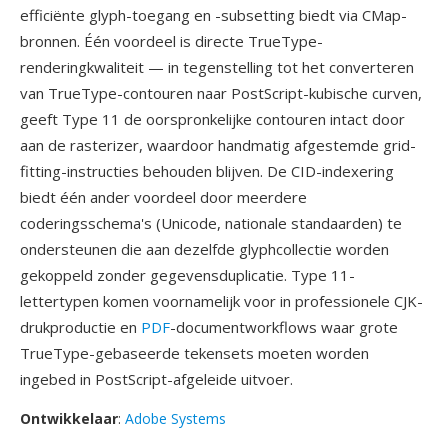
efficiënte glyph-toegang en -subsetting biedt via CMap-
bronnen. Één voordeel is directe TrueType-
renderingkwaliteit — in tegenstelling tot het converteren
van TrueType-contouren naar PostScript-kubische curven,
geeft Type 11 de oorspronkelijke contouren intact door
aan de rasterizer, waardoor handmatig afgestemde grid-
fitting-instructies behouden blijven. De CID-indexering
biedt één ander voordeel door meerdere
coderingsschema's (Unicode, nationale standaarden) te
ondersteunen die aan dezelfde glyphcollectie worden
gekoppeld zonder gegevensduplicatie. Type 11-
lettertypen komen voornamelijk voor in professionele CJK-
drukproductie en
PDF
-documentworkflows waar grote
TrueType-gebaseerde tekensets moeten worden
ingebed in PostScript-afgeleide uitvoer.
Ontwikkelaar
:
Adobe Systems