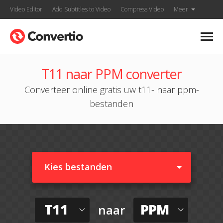
Video Editor
Add Subtitles to Video
Compress Video
Meer
T11 naar PPM converter
Converteer online gratis uw t11- naar ppm-
bestanden
Kies bestanden
T11
PPM
naar