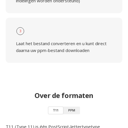
indelingen worden ondersteund)
3
Laat het bestand converteren en u kunt direct
daarna uw ppm-bestand downloaden
Over de formaten
T11
PPM
T11 (Type 11) is één PostScript-lettertypetype