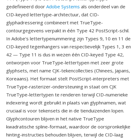
gedefinieerd door
Adobe Systems
als onderdeel van de
CID-keyed lettertype-architectuur, dat CID-
glyphadressering combineert met TrueType-
contourgegevens verpakt in één Type 42 PostScript-schil.
In Adobe's lettertypenummering zijn Types 9, 10 en 11 de
CID-keyed tegenhangers van respectievelijk Types 1, 3 en
42 — Type 11 is dus in wezen één CID-keyed Type 42,
ontworpen voor TrueType-lettertypen met zeer grote
glyphsets, met name CJK-tekencollecties (Chinees, Japans,
Koreaans). Het formaat stelt PostScript-interpreters met
TrueType-rasterizer-ondersteuning in staat om CJK
TrueType-lettertypen te renderen terwijl CID-numerieke
indexering wordt gebruikt in plaats van glyphnamen, wat
cruciaal is voor tekensets die in de tienduizenden lopen.
Glyphcontouren blijven in het native TrueType
kwadratische spline-formaat, waardoor de oorspronkelijke
hinting-instructies behouden blijven, terwijl de CID-laag