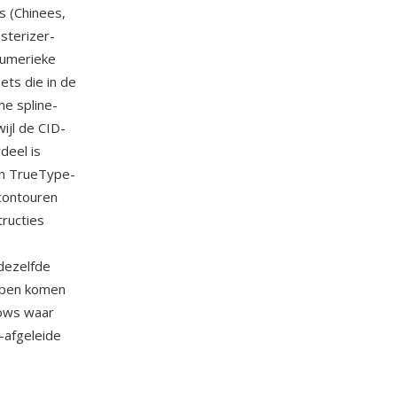
s (Chinees,
sterizer-
numerieke
ets die in de
he spline-
ijl de CID-
deel is
an TrueType-
 contouren
tructies
dezelfde
typen komen
ows waar
-afgeleide