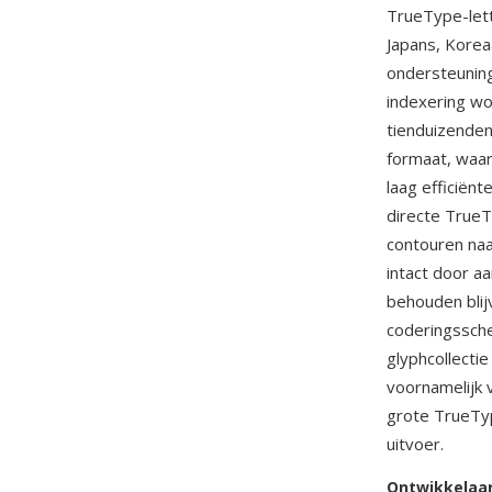
TrueType-lett
Japans, Korea
ondersteuning
indexering wor
tienduizenden
formaat, waar
laag efficiën
directe TrueT
contouren naa
intact door a
behouden blij
coderingssche
glyphcollecti
voornamelijk 
grote TrueTy
uitvoer.
Ontwikkelaa