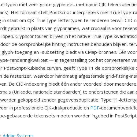
ertypen met zeer grote glyphsets, met name CJK-tekencollectie
ans). Het formaat stelt PostScript-interpreters met TrueType-ra
 in staat om CJK TrueType-lettertypen te renderen terwijl CID-
dt gebruikt in plaats van glyphnamen, wat cruciaal is voor tekens
 lopen. Glyphcontouren blijven in het native TrueType kwadratisc
door de oorspronkelijke hinting-instructies behouden blijven, terw
te glyph-toegang en -subsetting biedt via CMap-bronnen. Één voor
ype-renderingkwaliteit — in tegenstelling tot het converteren v
r PostScript-kubische curven, geeft Type 11 de oorspronkelijke
an de rasterizer, waardoor handmatig afgestemde grid-fitting-ins
ven. De CID-indexering biedt één ander voordeel door meerdere
ma's (Unicode, nationale standaarden) te ondersteunen die aan 
e worden gekoppeld zonder gegevensduplicatie. Type 11-letter
voor in professionele CJK-drukproductie en
PDF
-documentworkfl
pe-gebaseerde tekensets moeten worden ingebed in PostScript
r
:
Adobe Systems