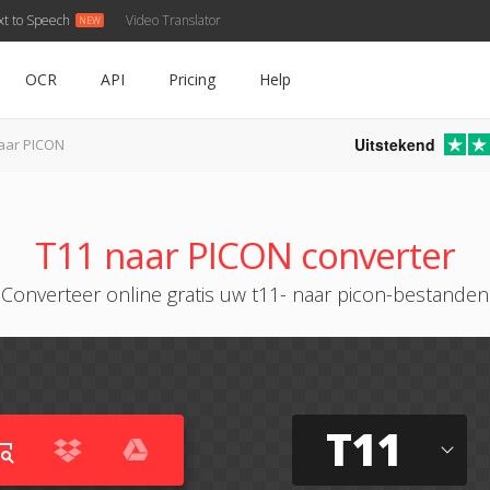
xt to Speech
Video Translator
OCR
API
Pricing
Help
Uitstekend
aar PICON
T11 naar PICON converter
Converteer online gratis uw t11- naar picon-bestanden
T11