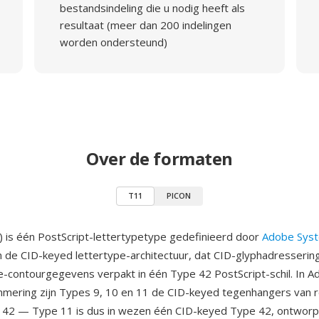
bestandsindeling die u nodig heeft als
resultaat (meer dan 200 indelingen
worden ondersteund)
Over de formaten
T11
PICON
 is één PostScript-lettertypetype gedefinieerd door
Adobe Sys
 de CID-keyed lettertype-architectuur, dat CID-glyphadresserin
contourgegevens verpakt in één Type 42 PostScript-schil. In A
mering zijn Types 9, 10 en 11 de CID-keyed tegenhangers van re
n 42 — Type 11 is dus in wezen één CID-keyed Type 42, ontwor