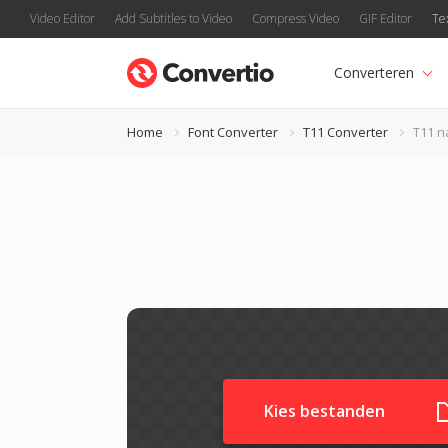
Video Editor
Add Subtitles to Video
Compress Video
GIF Editor
Te
Converteren
Home
Font Converter
T11 Converter
T11 n
Kies bestanden