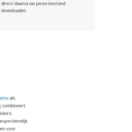
direct daarna uw picon-bestand
downloaden
tems
als
g combineert
dobe's
spectievelijk
pen voor