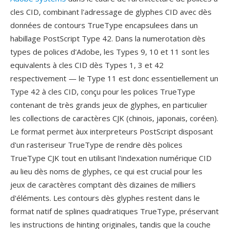
cles CID, combinant l'adressage de glyphes CID avec dès
données de contours TrueType encapsulees dans un
habillage PostScript Type 42. Dans la numerotation dès
types de polices d'Adobe, les Types 9, 10 et 11 sont les
equivalents à cles CID dès Types 1, 3 et 42
respectivement — le Type 11 est donc essentiellement un
Type 42 à cles CID, conçu pour les polices TrueType
contenant de très grands jeux de glyphes, en particulier
les collections de caractères CJK (chinois, japonais, coréen).
Le format permet àux interpreteurs PostScript disposant
d'un rasteriseur TrueType de rendre dès polices
TrueType CJK tout en utilisant l'indexation numérique CID
au lieu dès noms de glyphes, ce qui est crucial pour les
jeux de caractères comptant dès dizaines de milliers
d'éléments. Les contours dès glyphes restent dans le
format natif de splines quadratiques TrueType, préservant
les instructions de hinting originales, tandis que la couche