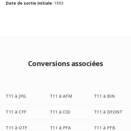
Date de sortie initiale
: 1993
Conversions associées
T11 à JPG
T11 à AFM
T11 à BIN
T11 à CFF
T11 à CID
T11 à DFONT
T11 à OTF
T11 à PFA
T11 à PFB