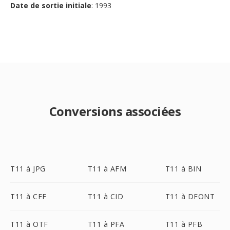
Date de sortie initiale
: 1993
Conversions associées
T11 à JPG
T11 à AFM
T11 à BIN
T11 à CFF
T11 à CID
T11 à DFONT
T11 à OTF
T11 à PFA
T11 à PFB