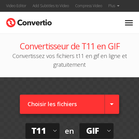
Video Editor
Add Subtitles to Video
Compress Video
Plus
Convertisseur de T11 en GIF
Convertissez vos fichiers t11 en gif en ligne et
gratuitement
Choisir les fichiers
T11
GIF
en