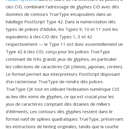
cles CID, combinant l'adressage de glyphes CID avec dès
données de contours TrueType encapsulees dans un
habillage PostScript Type 42. Dans la numerotation dès
types de polices d'Adobe, les Types 9, 10 et 11 sont les
equivalents à cles CID dès Types 1, 3 et 42
respectivement — le Type 11 est donc essentiellement un
Type 42 à cles CID, conçu pour les polices TrueType
contenant de très grands jeux de glyphes, en particulier
les collections de caractères CJK (chinois, japonais, coréen).
Le format permet àux interpreteurs PostScript disposant
d'un rasteriseur TrueType de rendre dès polices
TrueType CJK tout en utilisant l'indexation numérique CID
au lieu dès noms de glyphes, ce qui est crucial pour les
jeux de caractères comptant dès dizaines de milliers
d'éléments. Les contours dès glyphes restent dans le
format natif de splines quadratiques TrueType, préservant
les instructions de hinting originales, tandis que la couche