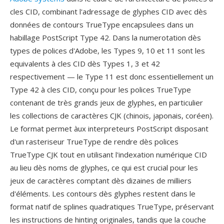
cles CID, combinant l'adressage de glyphes CID avec dès
données de contours TrueType encapsulees dans un
habillage PostScript Type 42. Dans la numerotation dès
types de polices d'Adobe, les Types 9, 10 et 11 sont les
equivalents à cles CID dès Types 1, 3 et 42
respectivement — le Type 11 est donc essentiellement un
Type 42 à cles CID, conçu pour les polices TrueType
contenant de très grands jeux de glyphes, en particulier
les collections de caractères CJK (chinois, japonais, coréen).
Le format permet àux interpreteurs PostScript disposant
d'un rasteriseur TrueType de rendre dès polices
TrueType CJK tout en utilisant l'indexation numérique CID
au lieu dès noms de glyphes, ce qui est crucial pour les
jeux de caractères comptant dès dizaines de milliers
d'éléments. Les contours dès glyphes restent dans le
format natif de splines quadratiques TrueType, préservant
les instructions de hinting originales, tandis que la couche