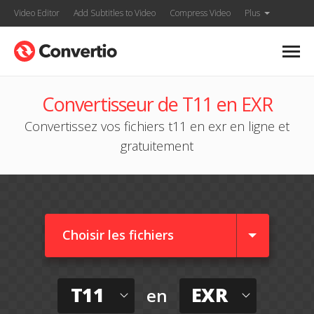
Video Editor
Add Subtitles to Video
Compress Video
Plus
Convertisseur de T11 en EXR
Convertissez vos fichiers t11 en exr en ligne et
gratuitement
Choisir les fichiers
T11
EXR
en