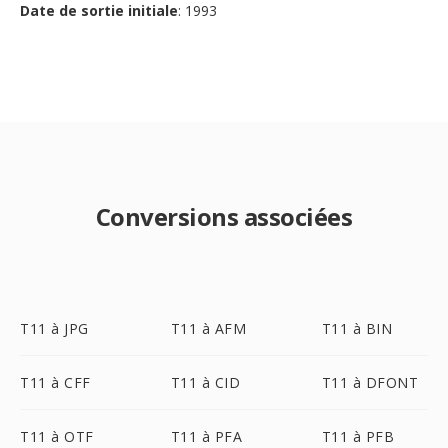
Date de sortie initiale
: 1993
Conversions associées
T11 à JPG
T11 à AFM
T11 à BIN
T11 à CFF
T11 à CID
T11 à DFONT
T11 à OTF
T11 à PFA
T11 à PFB