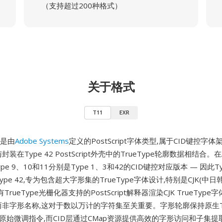
（支持超过200种格式）
关于格式
T11
EXR
1)是由
Adobe Systems
定义的PostScript字体类型,属于CID键控字
封装在Type 42 PostScript外壳中的TrueType轮廓数据相结合。
pe 9、10和11分别是Type 1、3和42的CID键控对应版本 — 因此Ty
ype 42,专为包含超大字形集的TrueType字体设计,特别是CJK(中
rueType光栅化器支持的PostScript解释器渲染CJK TrueType
而非字形名称,这对于数以万计的字符集至关重要。字形轮廓保持原生Tr
原始微调指令,而CID层通过CMap资源提供高效的字形访问和子集