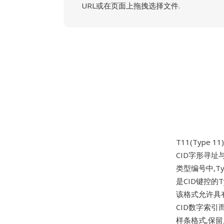
URL或在页面上拖拽选择文件.
T11(Type 1
CID字形寻址与
类型编号中,Ty
是CID键控的T
该格式允许具有T
CID数字索引
样条格式,保留