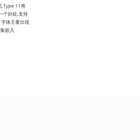
Type 11将
一个好处,支持
11字体主要出现
符集嵌入