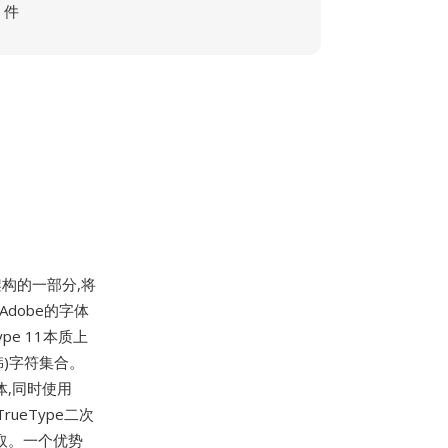
件
体架构的一部分,将
在Adobe的字体
pe 11本质上
日韩)字符集合。
字体,同时使用
ueType二次
提取。一个优势