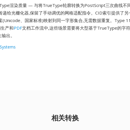
ype渲染质量 — 与将TrueType轮廓转换为PostScript三次曲线不同,
传递给光栅化器,保留了手动调优的网格适配指令。CID索引提供了另
(Unicode、国家标准)映射到同一字形集合,无需数据重复。Type 
刷生产和
PDF
文档工作流中,这些场景需要将大型基于TrueType的字
t衍生输出。
Systems
相关转换