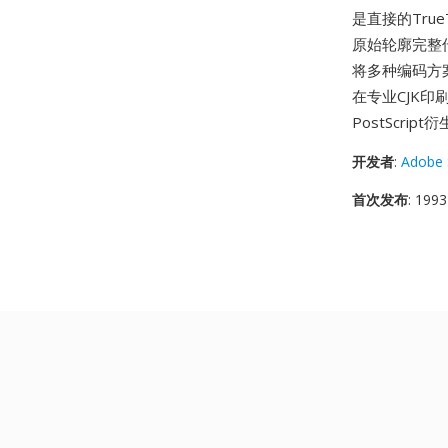
是直接的TrueT
原始轮廓完整
将多种编码方案
在专业CJK印
PostScrip
开发者
:
Adobe 
首次发布
: 1993