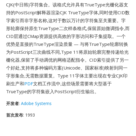
CJK(中日韩)字符集合。该格式允许具有TrueType光栅化器支
持的PostScript解释器渲染CJK TrueType字体,同时使用CID数
字索引而非字形名称,这对于数以万计的字符集至关重要。字
形轮廓保持原生TrueType二次样条格式,保留原始微调指令,而
CID层通过CMap资源提供高效的字形访问和子集提取。一个
优势是直接的TrueType渲染质量 — 与将TrueType轮廓转换
为PostScript三次曲线不同,Type 11将原始轮廓完整传递给光
栅化器,保留了手动调优的网格适配指令。CID索引提供了另一
个好处,支持将多种编码方案(Unicode、国家标准)映射到同一
字形集合,无需数据重复。Type 11字体主要出现在专业CJK印
刷生产和
PDF
文档工作流中,这些场景需要将大型基于
TrueType的字符集嵌入PostScript衍生输出。
开发者
:
Adobe Systems
首次发布
: 1993