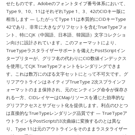
せたものです。Adobeのフォントタイプ番号体系において、
Type 9、10、11はそれぞれType 1、3、42のCIDキー版に
相当します — したがってType 11は本質的にCIDキーType
42であり、非常に大きなグリフセットを含むTrueTypeフォ
ント、特にCJK（中国語、日本語、韓国語）文字コレクショ
ン向けに設計されています。このフォーマットにより、
TrueTypeラスタライザーサポートを備えたPostScriptイン
タープリターが、グリフ名の代わりにCID数値インデックス
を使用してCJK TrueTypeフォントをレンダリングできま
す。これは数万にのぼる文字セットにとって不可欠です。グ
リフアウトラインはネイティブTrueType 2次スプラインフ
ォーマットのまま保持され、元のヒンティング命令が保存さ
れる一方、CIDレイヤーはCMapリソースを通じた効率的な
グリフアクセスとサブセット化を提供します。利点のひとつ
は直接的なTrueTypeレンダリング品質です — TrueTypeア
ウトラインをPostScriptの3次曲線に変換するのとは異な
り、Type 11は元のアウトラインをそのままラスタライザー