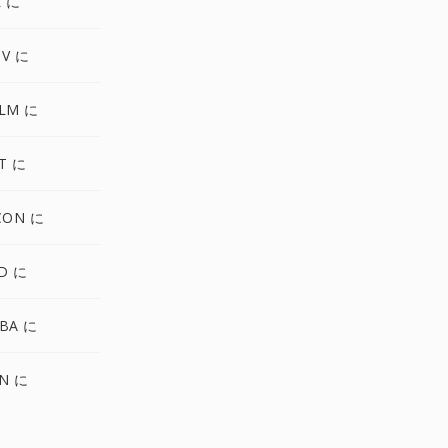
L に
TV に
ALM に
T に
CON に
D に
BA に
N に