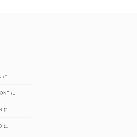
N に
FONT に
B に
D に