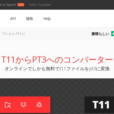
xt to Speech
Video Translator
API
価格
Help
素晴らしい
T11 から PT3 に
T11からPT3へのコンバーター
オンラインでしかも無料でt11ファイルをpt3に変換
T11