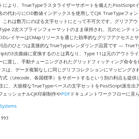
により、TrueTypeラスタライザーサポートを備えたPostScrip
の代わりにCID数値インデックスを使用してCJK TrueTypeフォ
。これは数万にのぼる文字セットにとって不可欠です。グリフアウ
eType 2次スプラインフォーマットのまま保持され、元のヒンティ
CIDレイヤーはCMapリソースを通じた効率的なグリフアクセスと
点のひとつは直接的なTrueTypeレンダリング品質です — TrueT
Scriptの3次曲線に変換するのとは異なり、Type 11は元のアウト
ーに渡し、手動チューニングされたグリッドフィッティング命令を
ックスは、データ複製なしに同じグリフコレクションにマッピングさ
式（Unicode、各国標準）をサポートするという別の利点も提供し
主に、大規模なTrueTypeベースの文字セットをPostScript派生
フェッショナルCJK印刷制作や
PDF
ドキュメントワークフローに見
Systems
 1993