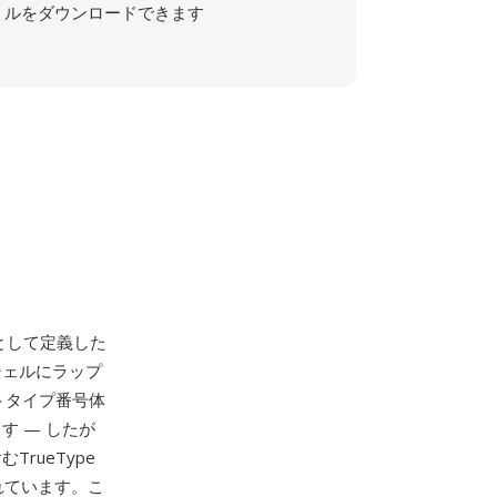
ルをダウンロードできます
として定義した
ptシェルにラップ
ントタイプ番号体
ます — したが
TrueType
れています。こ