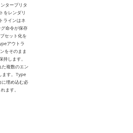
tインタープリタ
ントをレンダリ
トラインはネ
ング命令が保存
サブセット化を
ypeアウトラ
ラインをそのまま
保持します。
れた複数のエン
ます。Type
出力に埋め込む必
られます。