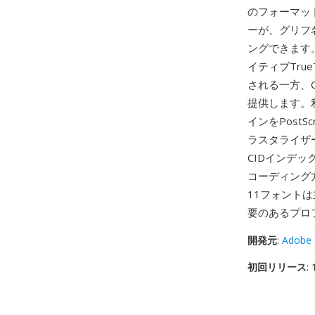
のフォーマット
ーが、グリフ名
ングできます
イティブTru
される一方、
提供します。利
インをPost
ラスタライザ
CIDインデ
コーディング方
11フォントは
要のあるプロ
開発元
:
Adobe 
初回リリース
: