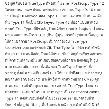
ข้อมูลเส้นขอบ TrueType ที่ห่อหุ้มใน shell PostScript Type 42
ในระบบหมายเลขประเภทฟอนต์ของ Adobe, Type 9, 10 และ
11 เป็นคู่ CID-keyed ของ Type 1, 3 และ 42 ตามลำดับ — ดัง
นั้น Type 11 จึงเป็น CID-keyed Type 42 ที่ออกแบบสำหรับ
ฟอนต์ TrueType ที่มีชุดสัญลักษณ์อักขระขนาดใหญ่มาก โดยเฉ
พาะคอลเลกชันอักขระ CJK (จีน, ญี่ปุ่น, เกาหลี) รูปแบบนี้อนุญาต
ให้ตัวแปลภาษา PostScript ที่มีการรองรับ TrueType
rasterizer เรนเดอร์ฟอนต์ CJK TrueType โดยใช้การทำดัชนี
ตัวเลข CID แทนชื่อสัญลักษณ์อักขระ ซึ่งสำคัญสำหรับชุดอักขระ
ที่มีจำนวนหลายหมื่น เส้นขอบสัญลักษณ์อักขระยังคงอยู่ในรูป
แบบ quadratic spline ดั้งเดิมของ TrueType รักษาคำสั่ง
hinting ดั้งเดิม ขณะที่เลเยอร์ CID ให้การเข้าถึงและ subsetting
สัญลักษณ์อักขระอย่างมีประสิทธิภาพผ่านทรัพยากร CMap จุด
เด่นประการหนึ่งคือคุณภาพการเรนเดอร์ TrueType โดยตรง —
ต่างจากการแปลงเส้นขอบ TrueType เป็น PostScript cubics,
Type 11 ส่งเส้นขอบดั้งเดิมไปยัง rasterizer อย่างครบถ้วน
รักษาคำสั่ง grid-fitting ที่ปรับแต่งด้วยมือ การทำดัชนี CID ให้