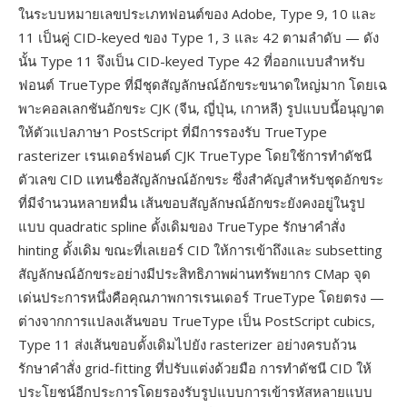
ในระบบหมายเลขประเภทฟอนต์ของ Adobe, Type 9, 10 และ
11 เป็นคู่ CID-keyed ของ Type 1, 3 และ 42 ตามลำดับ — ดัง
นั้น Type 11 จึงเป็น CID-keyed Type 42 ที่ออกแบบสำหรับ
ฟอนต์ TrueType ที่มีชุดสัญลักษณ์อักขระขนาดใหญ่มาก โดยเฉ
พาะคอลเลกชันอักขระ CJK (จีน, ญี่ปุ่น, เกาหลี) รูปแบบนี้อนุญาต
ให้ตัวแปลภาษา PostScript ที่มีการรองรับ TrueType
rasterizer เรนเดอร์ฟอนต์ CJK TrueType โดยใช้การทำดัชนี
ตัวเลข CID แทนชื่อสัญลักษณ์อักขระ ซึ่งสำคัญสำหรับชุดอักขระ
ที่มีจำนวนหลายหมื่น เส้นขอบสัญลักษณ์อักขระยังคงอยู่ในรูป
แบบ quadratic spline ดั้งเดิมของ TrueType รักษาคำสั่ง
hinting ดั้งเดิม ขณะที่เลเยอร์ CID ให้การเข้าถึงและ subsetting
สัญลักษณ์อักขระอย่างมีประสิทธิภาพผ่านทรัพยากร CMap จุด
เด่นประการหนึ่งคือคุณภาพการเรนเดอร์ TrueType โดยตรง —
ต่างจากการแปลงเส้นขอบ TrueType เป็น PostScript cubics,
Type 11 ส่งเส้นขอบดั้งเดิมไปยัง rasterizer อย่างครบถ้วน
รักษาคำสั่ง grid-fitting ที่ปรับแต่งด้วยมือ การทำดัชนี CID ให้
ประโยชน์อีกประการโดยรองรับรูปแบบการเข้ารหัสหลายแบบ