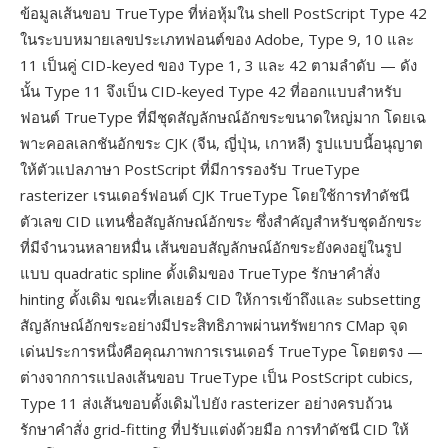
ข้อมูลเส้นขอบ TrueType ที่ห่อหุ้มใน shell PostScript Type 42
ในระบบหมายเลขประเภทฟอนต์ของ Adobe, Type 9, 10 และ
11 เป็นคู่ CID-keyed ของ Type 1, 3 และ 42 ตามลำดับ — ดัง
นั้น Type 11 จึงเป็น CID-keyed Type 42 ที่ออกแบบสำหรับ
ฟอนต์ TrueType ที่มีชุดสัญลักษณ์อักขระขนาดใหญ่มาก โดยเฉ
พาะคอลเลกชันอักขระ CJK (จีน, ญี่ปุ่น, เกาหลี) รูปแบบนี้อนุญาต
ให้ตัวแปลภาษา PostScript ที่มีการรองรับ TrueType
rasterizer เรนเดอร์ฟอนต์ CJK TrueType โดยใช้การทำดัชนี
ตัวเลข CID แทนชื่อสัญลักษณ์อักขระ ซึ่งสำคัญสำหรับชุดอักขระ
ที่มีจำนวนหลายหมื่น เส้นขอบสัญลักษณ์อักขระยังคงอยู่ในรูป
แบบ quadratic spline ดั้งเดิมของ TrueType รักษาคำสั่ง
hinting ดั้งเดิม ขณะที่เลเยอร์ CID ให้การเข้าถึงและ subsetting
สัญลักษณ์อักขระอย่างมีประสิทธิภาพผ่านทรัพยากร CMap จุด
เด่นประการหนึ่งคือคุณภาพการเรนเดอร์ TrueType โดยตรง —
ต่างจากการแปลงเส้นขอบ TrueType เป็น PostScript cubics,
Type 11 ส่งเส้นขอบดั้งเดิมไปยัง rasterizer อย่างครบถ้วน
รักษาคำสั่ง grid-fitting ที่ปรับแต่งด้วยมือ การทำดัชนี CID ให้