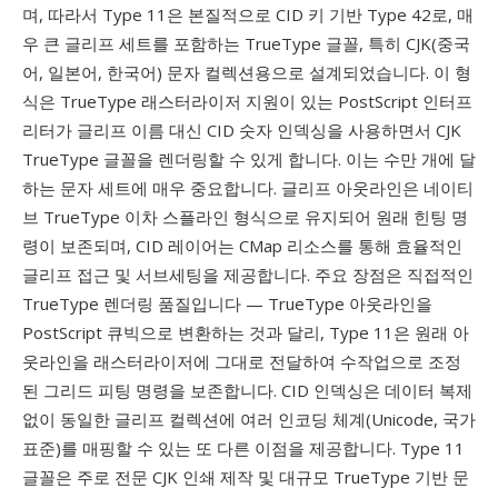
며, 따라서 Type 11은 본질적으로 CID 키 기반 Type 42로, 매
우 큰 글리프 세트를 포함하는 TrueType 글꼴, 특히 CJK(중국
어, 일본어, 한국어) 문자 컬렉션용으로 설계되었습니다. 이 형
식은 TrueType 래스터라이저 지원이 있는 PostScript 인터프
리터가 글리프 이름 대신 CID 숫자 인덱싱을 사용하면서 CJK
TrueType 글꼴을 렌더링할 수 있게 합니다. 이는 수만 개에 달
하는 문자 세트에 매우 중요합니다. 글리프 아웃라인은 네이티
브 TrueType 이차 스플라인 형식으로 유지되어 원래 힌팅 명
령이 보존되며, CID 레이어는 CMap 리소스를 통해 효율적인
글리프 접근 및 서브세팅을 제공합니다. 주요 장점은 직접적인
TrueType 렌더링 품질입니다 — TrueType 아웃라인을
PostScript 큐빅으로 변환하는 것과 달리, Type 11은 원래 아
웃라인을 래스터라이저에 그대로 전달하여 수작업으로 조정
된 그리드 피팅 명령을 보존합니다. CID 인덱싱은 데이터 복제
없이 동일한 글리프 컬렉션에 여러 인코딩 체계(Unicode, 국가
표준)를 매핑할 수 있는 또 다른 이점을 제공합니다. Type 11
글꼴은 주로 전문 CJK 인쇄 제작 및 대규모 TrueType 기반 문