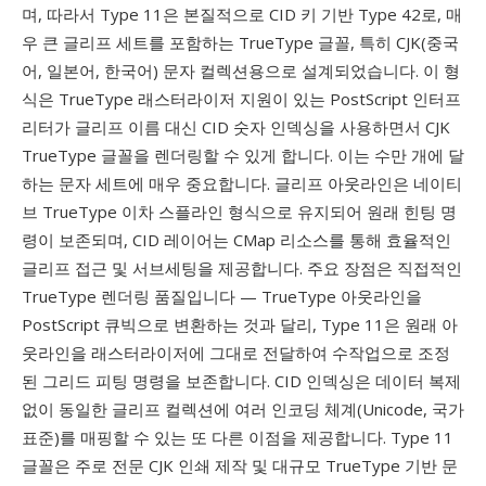
며, 따라서 Type 11은 본질적으로 CID 키 기반 Type 42로, 매
우 큰 글리프 세트를 포함하는 TrueType 글꼴, 특히 CJK(중국
어, 일본어, 한국어) 문자 컬렉션용으로 설계되었습니다. 이 형
식은 TrueType 래스터라이저 지원이 있는 PostScript 인터프
리터가 글리프 이름 대신 CID 숫자 인덱싱을 사용하면서 CJK
TrueType 글꼴을 렌더링할 수 있게 합니다. 이는 수만 개에 달
하는 문자 세트에 매우 중요합니다. 글리프 아웃라인은 네이티
브 TrueType 이차 스플라인 형식으로 유지되어 원래 힌팅 명
령이 보존되며, CID 레이어는 CMap 리소스를 통해 효율적인
글리프 접근 및 서브세팅을 제공합니다. 주요 장점은 직접적인
TrueType 렌더링 품질입니다 — TrueType 아웃라인을
PostScript 큐빅으로 변환하는 것과 달리, Type 11은 원래 아
웃라인을 래스터라이저에 그대로 전달하여 수작업으로 조정
된 그리드 피팅 명령을 보존합니다. CID 인덱싱은 데이터 복제
없이 동일한 글리프 컬렉션에 여러 인코딩 체계(Unicode, 국가
표준)를 매핑할 수 있는 또 다른 이점을 제공합니다. Type 11
글꼴은 주로 전문 CJK 인쇄 제작 및 대규모 TrueType 기반 문