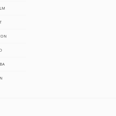
ALM
T
CON
D
BA
N