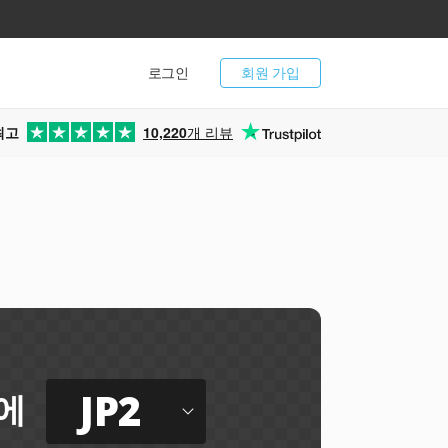
로그인
회원 가입
최고
10,220
개 리뷰
JP2
에