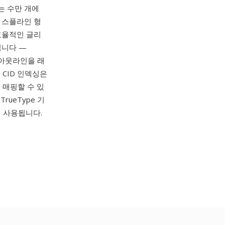
이는 수만 개에
차 스플라인 형
 효율적인 글리
입니다 —
래 아웃라인을 래
CID 인덱싱은
 매핑할 수 있
rueType 기
 사용됩니다.