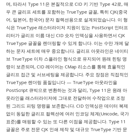
며, 따라서 Type 11은 본질적으로 CID 키 기반 Type 42로, 매
우 큰 글리프 세트를 포함하는 TrueType 글꼴, 특히 CJK(중국
어, 일본어, 한국어) 문자 컬렉션용으로 설계되었습니다. 이 형
식은 TrueType 래스터라이저 지원이 있는 PostScript 인터프
리터가 글리프 이름 대신 CID 숫자 인덱싱을 사용하면서 CJK
TrueType 글꼴을 렌더링할 수 있게 합니다. 이는 수만 개에 달
하는 문자 세트에 매우 중요합니다. 글리프 아웃라인은 네이티
브 TrueType 이차 스플라인 형식으로 유지되어 원래 힌팅 명
령이 보존되며, CID 레이어는 CMap 리소스를 통해 효율적인
글리프 접근 및 서브세팅을 제공합니다. 주요 장점은 직접적인
TrueType 렌더링 품질입니다 — TrueType 아웃라인을
PostScript 큐빅으로 변환하는 것과 달리, Type 11은 원래 아
웃라인을 래스터라이저에 그대로 전달하여 수작업으로 조정
된 그리드 피팅 명령을 보존합니다. CID 인덱싱은 데이터 복제
없이 동일한 글리프 컬렉션에 여러 인코딩 체계(Unicode, 국가
표준)를 매핑할 수 있는 또 다른 이점을 제공합니다. Type 11
글꼴은 주로 전문 CJK 인쇄 제작 및 대규모 TrueType 기반 문