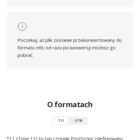
3
Poczekaj, aż plik zostanie przekonwertowany do
formatu otb; od razu po konwersji możesz go
pobrać.
O formatach
T11
OTB
T11 (Type 11) to typ czcionki PostScript zdefiniowany