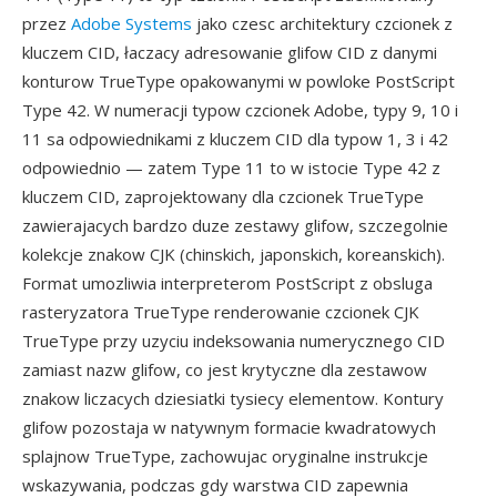
przez
Adobe Systems
jako czesc architektury czcionek z
kluczem CID, łaczacy adresowanie glifow CID z danymi
konturow TrueType opakowanymi w powloke PostScript
Type 42. W numeracji typow czcionek Adobe, typy 9, 10 i
11 sa odpowiednikami z kluczem CID dla typow 1, 3 i 42
odpowiednio — zatem Type 11 to w istocie Type 42 z
kluczem CID, zaprojektowany dla czcionek TrueType
zawierajacych bardzo duze zestawy glifow, szczegolnie
kolekcje znakow CJK (chinskich, japonskich, koreanskich).
Format umozliwia interpreterom PostScript z obsluga
rasteryzatora TrueType renderowanie czcionek CJK
TrueType przy uzyciu indeksowania numerycznego CID
zamiast nazw glifow, co jest krytyczne dla zestawow
znakow liczacych dziesiatki tysiecy elementow. Kontury
glifow pozostaja w natywnym formacie kwadratowych
splajnow TrueType, zachowujac oryginalne instrukcje
wskazywania, podczas gdy warstwa CID zapewnia