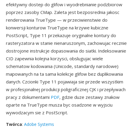
efektywny dostep do glifow i wyodrebnianie podzbiorow
poprzez zasoby CMap. Zaleta jest bezposrednia jakosc
renderowania TrueType — w przeciwienstwie do
konwersji konturow TrueType na krzywe kubiczne
PostScript, Type 11 przekazuje oryginalne kontury do
rasteryzatora w stanie nienaruszonym, zachowujac recznie
dostrojone instrukcje dopasowania do siatki. Indeksowanie
CID zapewnia kolejna korzysci, obslugujac wiele
schematow kodowania (Unicode, standardy narodowe)
mapowanych na ta sama kolekcje glifow bez duplikowania
danych. Czcionki Type 11 pojawiaja sie przede wszystkim
w profesjonalnej produkcji poligraficznej CJK i przepływach
pracy z dokumentami
PDF
, gdzie duze zestawy znakow
oparte na TrueType musza byc osadzone w wyjsciu
wywodzacym sie z PostScript.
Twórca
:
Adobe Systems