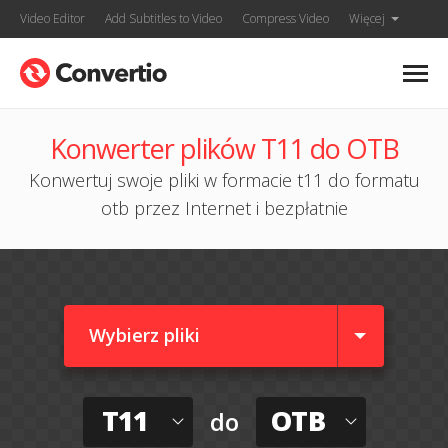
Video Editor
Add Subtitles to Video
Compress Video
Więcej
Konwerter plików T11 do OTB
Konwertuj swoje pliki w formacie t11 do formatu
otb przez Internet i bezpłatnie
Wybierz pliki
T11
OTB
do