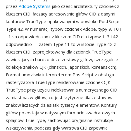
przez
Adobe Systems
jako czesc architektury czcionek z
kluczem CID, łaczacy adresowanie glifow CID z danymi
konturow TrueType opakowanymi w powloke PostScript
Type 42. W numeracji typow czcionek Adobe, typy 9, 10 i
11 sa odpowiednikami z kluczem CID dla typow 1, 3 i 42
odpowiednio — zatem Type 11 to w istocie Type 42 z
kluczem CID, zaprojektowany dla czcionek TrueType
zawierajacych bardzo duze zestawy glifow, szczegolnie
kolekcje znakow CJK (chinskich, japonskich, koreanskich).
Format umozliwia interpreterom PostScript z obsluga
rasteryzatora TrueType renderowanie czcionek CJK
TrueType przy uzyciu indeksowania numerycznego CID
zamiast nazw glifow, co jest krytyczne dla zestawow
znakow liczacych dziesiatki tysiecy elementow. Kontury
glifow pozostaja w natywnym formacie kwadratowych
splajnow TrueType, zachowujac oryginalne instrukcje
wskazywania, podczas gdy warstwa CID zapewnia