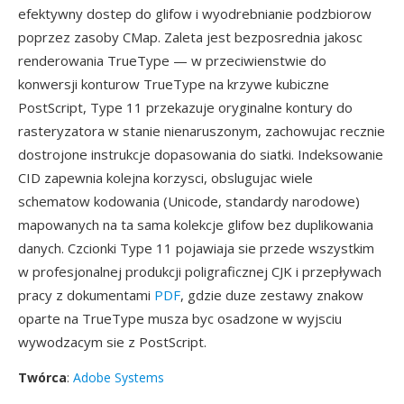
efektywny dostep do glifow i wyodrebnianie podzbiorow
poprzez zasoby CMap. Zaleta jest bezposrednia jakosc
renderowania TrueType — w przeciwienstwie do
konwersji konturow TrueType na krzywe kubiczne
PostScript, Type 11 przekazuje oryginalne kontury do
rasteryzatora w stanie nienaruszonym, zachowujac recznie
dostrojone instrukcje dopasowania do siatki. Indeksowanie
CID zapewnia kolejna korzysci, obslugujac wiele
schematow kodowania (Unicode, standardy narodowe)
mapowanych na ta sama kolekcje glifow bez duplikowania
danych. Czcionki Type 11 pojawiaja sie przede wszystkim
w profesjonalnej produkcji poligraficznej CJK i przepływach
pracy z dokumentami
PDF
, gdzie duze zestawy znakow
oparte na TrueType musza byc osadzone w wyjsciu
wywodzacym sie z PostScript.
Twórca
:
Adobe Systems