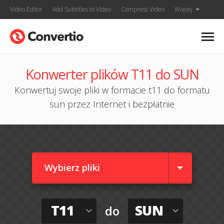
Video Editor
Add Subtitles to Video
Compress Video
Więcej
Konwerter plików T11 do SUN
Konwertuj swoje pliki w formacie t11 do formatu
sun przez Internet i bezpłatnie
Wybierz pliki
T11
SUN
do