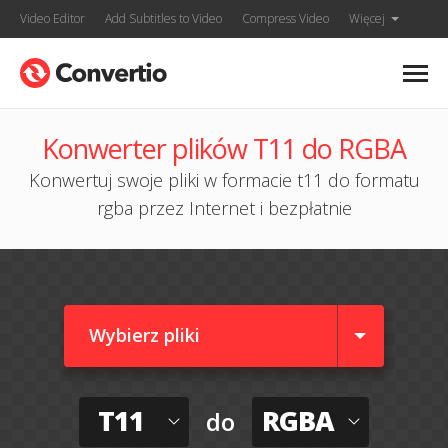
Video Editor
Add Subtitles to Video
Compress Video
Więcej
Konwerter plików T11 do RGBA
Konwertuj swoje pliki w formacie t11 do formatu
rgba przez Internet i bezpłatnie
Wybierz pliki
T11
RGBA
do