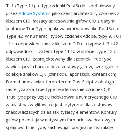
T11 (Type 11) to typ czcionki PostScript zdefiniowany
przez
Adobe Systems
jako czesc architektury czcionek z
kluczem CID, łaczacy adresowanie glifow CID z danymi
konturow TrueType opakowanymi w powloke PostScript
Type 42. W numeracji typow czcionek Adobe, typy 9, 10 i
11 sa odpowiednikami z kluczem CID dla typow 1, 3 i 42
odpowiednio — zatem Type 11 to w istocie Type 42 z
kluczem CID, zaprojektowany dla czcionek TrueType
zawierajacych bardzo duze zestawy glifow, szczegolnie
kolekcje znakow CJK (chinskich, japonskich, koreanskich).
Format umozliwia interpreterom PostScript z obsluga
rasteryzatora TrueType renderowanie czcionek CJK
TrueType przy uzyciu indeksowania numerycznego CID
zamiast nazw glifow, co jest krytyczne dla zestawow
znakow liczacych dziesiatki tysiecy elementow. Kontury
glifow pozostaja w natywnym formacie kwadratowych
splajnow TrueType, zachowujac oryginalne instrukcje