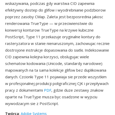
wskazywania, podczas gdy warstwa CID zapewnia
efektywny dostep do glifow i wyodrebnianie podzbiorow
poprzez zasoby CMap. Zaleta jest bezposrednia jakosc
renderowania TrueType — w przeciwienstwie do
konwersji konturow TrueType na krzywe kubiczne
PostScript, Type 11 przekazuje oryginalne kontury do
rasteryzatora w stanie nienaruszonym, zachowujac recznie
dostrojone instrukcje dopasowania do siatki. Indeksowanie
CID zapewnia kolejna korzysci, obslugujac wiele
schematow kodowania (Unicode, standardy narodowe)
mapowanych na ta sama kolekcje glifow bez duplikowania
danych. Czcionki Type 11 pojawiaja sie przede wszystkim
w profesjonalnej produkcji poligraficznej CJK i przepływach
pracy z dokumentami
PDF
, gdzie duze zestawy znakow
oparte na TrueType musza byc osadzone w wyjsciu
wywodzacym sie z PostScript.
Twórca
:
Adobe Systems