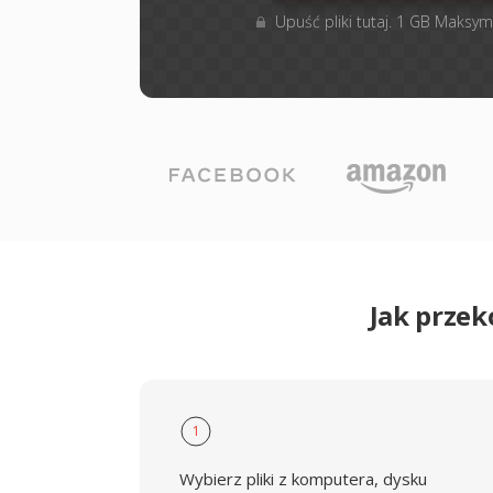
Upuść pliki tutaj. 1 GB Maksym
Jak przek
1
Wybierz pliki z komputera, dysku