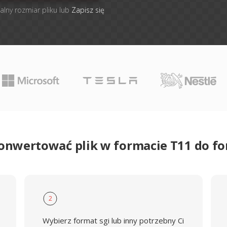
alny rozmiar pliku lub
Zapisz się
onwertować plik w formacie T11 do f
2
Wybierz format sgi lub inny potrzebny Ci