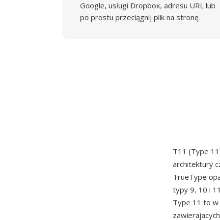
Google, usługi Dropbox, adresu URL lub
po prostu przeciągnij plik na stronę.
T11 (Type 11)
architektury 
TrueType opa
typy 9, 10 i 
Type 11 to w 
zawierajacych