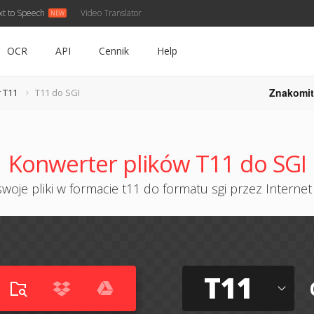
xt to Speech
Video Translator
OCR
API
Cennik
Help
Znakomit
 T11
T11 do SGI
Konwerter plików T11 do SGI
woje pliki w formacie t11 do formatu sgi przez Internet 
T11