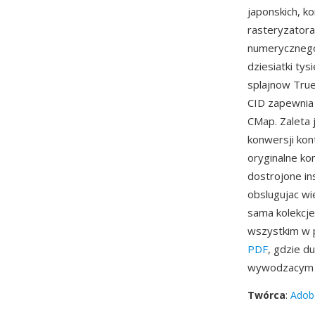
japonskich, k
rasteryzator
numerycznego 
dziesiatki ty
splajnow True
CID zapewnia
CMap. Zaleta
konwersji kon
oryginalne ko
dostrojone in
obslugujac w
sama kolekcje
wszystkim w p
PDF
, gdzie 
wywodzacym s
Twórca
:
Adob