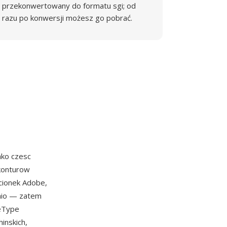
przekonwertowany do formatu sgi; od
razu po konwersji możesz go pobrać.
ako czesc
 konturow
cionek Adobe,
dnio — zatem
ueType
inskich,