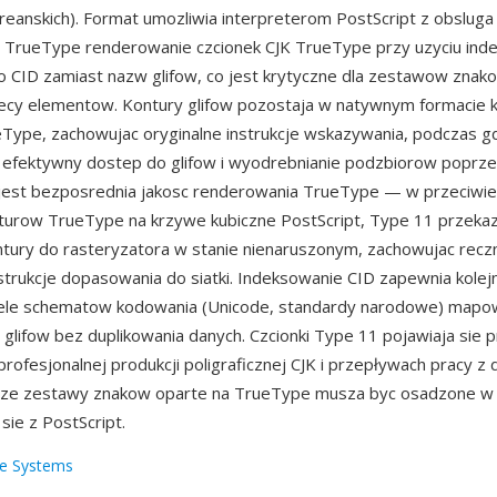
oreanskich). Format umozliwia interpreterom PostScript z obsluga
a TrueType renderowanie czcionek CJK TrueType przy uzyciu ind
CID zamiast nazw glifow, co jest krytyczne dla zestawow znako
siecy elementow. Kontury glifow pozostaja w natywnym formacie
Type, zachowujac oryginalne instrukcje wskazywania, podczas 
 efektywny dostep do glifow i wyodrebnianie podzbiorow poprz
 jest bezposrednia jakosc renderowania TrueType — w przeciwi
turow TrueType na krzywe kubiczne PostScript, Type 11 przeka
ntury do rasteryzatora w stanie nienaruszonym, zachowujac recz
strukcje dopasowania do siatki. Indeksowanie CID zapewnia kolejn
iele schematow kodowania (Unicode, standardy narodowe) mapo
 glifow bez duplikowania danych. Czcionki Type 11 pojawiaja sie 
rofesjonalnej produkcji poligraficznej CJK i przepływach pracy 
duze zestawy znakow oparte na TrueType musza byc osadzone w 
ie z PostScript.
e Systems