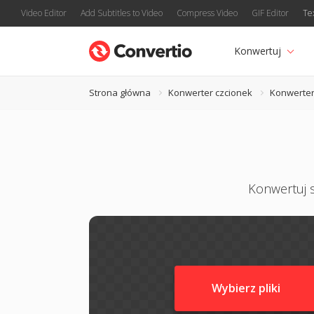
Video Editor
Add Subtitles to Video
Compress Video
GIF Editor
Te
Konwertuj
Strona główna
Konwerter czcionek
Konwerter
Konwertuj s
Wybierz pliki