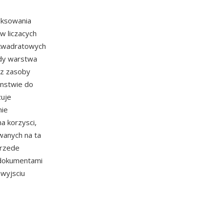
eksowania
w liczacych
 kwadratowych
gdy warstwa
ez zasoby
enstwie do
zuje
nie
a korzysci,
wanych na ta
przede
z dokumentami
wyjsciu