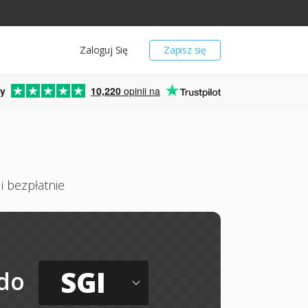
Zaloguj Się
Zapisz się
y
10,220
opinii na
i bezpłatnie
SGI
do