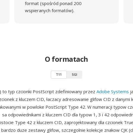
format (spośród ponad 200
wspieranych formatów).
O formatach
T11
SGI
 to typ czcionki PostScript zdefiniowany przez
Adobe Systems
j
czcionek z kluczem CID, łaczacy adresowanie glifow CID z danymi
kowanymi w powloke PostScript Type 42. W numeracji typow cz
11 sa odpowiednikami z kluczem CID dla typow 1, 3 i 42 odpowie
istocie Type 42 z kluczem CID, zaprojektowany dla czcionek Tr
 bardzo duze zestawy glifow, szczegolnie kolekcje znakow CJK (ch