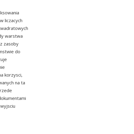
eksowania
w liczacych
 kwadratowych
gdy warstwa
ez zasoby
enstwie do
zuje
nie
a korzysci,
wanych na ta
przede
z dokumentami
wyjsciu