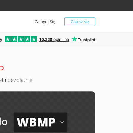
Zaloguj Się
Zapisz się
y
10,220
opinii na
P
t i bezpłatnie
WBMP
do