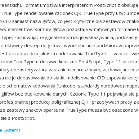
oreanskich). Format umozliwia interpreterom PostScript z obsluga
a TrueType renderowanie czcionek CJK TrueType przy uzyciu ind
CID zamiast nazw glifow, co jest krytyczne dla zestawow znako
siecy elementow. Kontury glifow pozostaja w natywnym formacie
Type, zachowujac oryginalne instrukcje wskazywania, podczas 
 efektywny dostep do glifow i wyodrebnianie podzbiorow poprz
 jest bezposrednia jakosc renderowania TrueType — w przeciwi
turow TrueType na krzywe kubiczne PostScript, Type 11 przeka
ntury do rasteryzatora w stanie nienaruszonym, zachowujac recz
strukcje dopasowania do siatki. Indeksowanie CID zapewnia kolejn
iele schematow kodowania (Unicode, standardy narodowe) mapo
 glifow bez duplikowania danych. Czcionki Type 11 pojawiaja sie 
rofesjonalnej produkcji poligraficznej CJK i przepływach pracy 
duze zestawy znakow oparte na TrueType musza byc osadzone w 
ie z PostScript.
e Systems