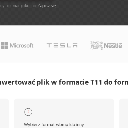
lny rozmiar pliku lub
Zapisz się
nwertować plik w formacie T11 do f
2
Wybierz format wbmp lub inny