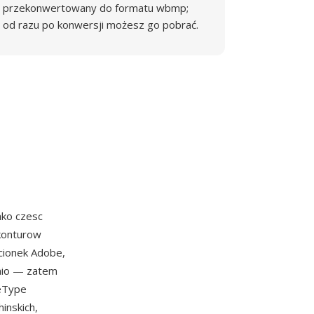
przekonwertowany do formatu wbmp;
od razu po konwersji możesz go pobrać.
ako czesc
 konturow
cionek Adobe,
dnio — zatem
ueType
inskich,