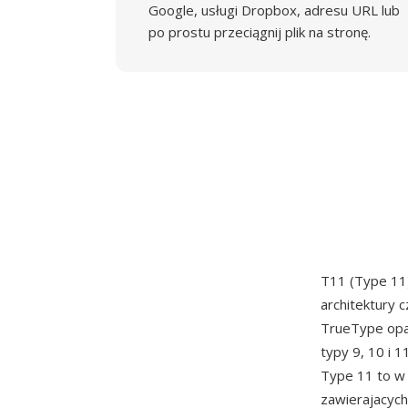
Google, usługi Dropbox, adresu URL lub
po prostu przeciągnij plik na stronę.
T11 (Type 11)
architektury 
TrueType opa
typy 9, 10 i 
Type 11 to w 
zawierajacych