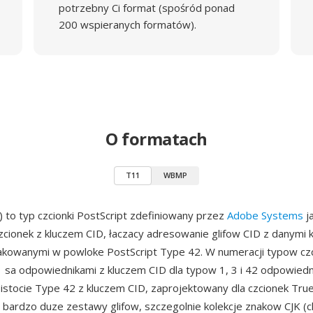
potrzebny Ci format (spośród ponad
200 wspieranych formatów).
O formatach
T11
WBMP
 to typ czcionki PostScript zdefiniowany przez
Adobe Systems
j
czcionek z kluczem CID, łaczacy adresowanie glifow CID z danymi
kowanymi w powloke PostScript Type 42. W numeracji typow cz
11 sa odpowiednikami z kluczem CID dla typow 1, 3 i 42 odpowie
istocie Type 42 z kluczem CID, zaprojektowany dla czcionek Tr
 bardzo duze zestawy glifow, szczegolnie kolekcje znakow CJK (ch