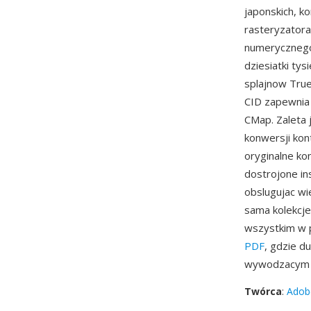
japonskich, k
rasteryzator
numerycznego 
dziesiatki ty
splajnow True
CID zapewnia
CMap. Zaleta
konwersji kon
oryginalne ko
dostrojone in
obslugujac w
sama kolekcje
wszystkim w p
PDF
, gdzie 
wywodzacym s
Twórca
:
Adob