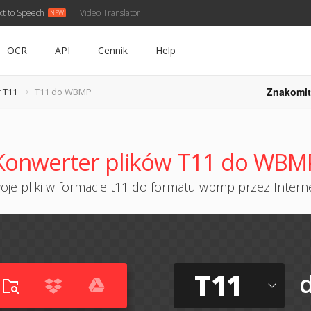
xt to Speech
Video Translator
OCR
API
Cennik
Help
Znakomit
 T11
T11 do WBMP
Konwerter plików T11 do WBM
je pliki w formacie t11 do formatu wbmp przez Interne
T11