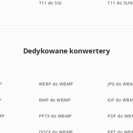
T11 do SGI
T11 do SUN
Dedykowane konwertery
P
WEBP do WBMP
JPG do WB
P
BMP do WBMP
GIF do WB
MP
PPTX do WBMP
PDF do WB
P
DOCX do WBMP
PPT do WB