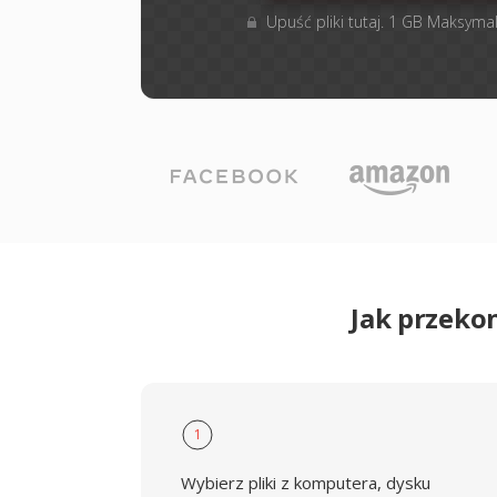
Upuść pliki tutaj. 1 GB Maksyma
Jak przeko
1
Wybierz pliki z komputera, dysku