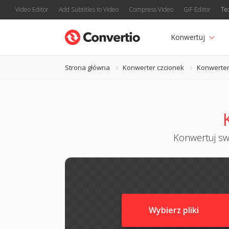
Video Editor
Add Subtitles to Video
Compress Video
GIF Editor
Te
Konwertuj
Strona główna
Konwerter czcionek
Konwerter
Konwertuj swo
Wybierz pliki