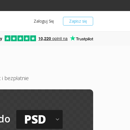
Zaloguj Się
Zapisz się
y
10,220
opinii na
 i bezpłatnie
PSD
do