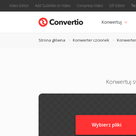
Video Editor
Add Subtitles to Video
Compress Video
GIF Editor
Te
Konwertuj
Strona główna
Konwerter czcionek
Konwerter
Konwertuj sw
Wybierz pliki