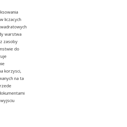
eksowania
w liczacych
 kwadratowych
gdy warstwa
ez zasoby
enstwie do
zuje
nie
a korzysci,
wanych na ta
przede
z dokumentami
wyjsciu