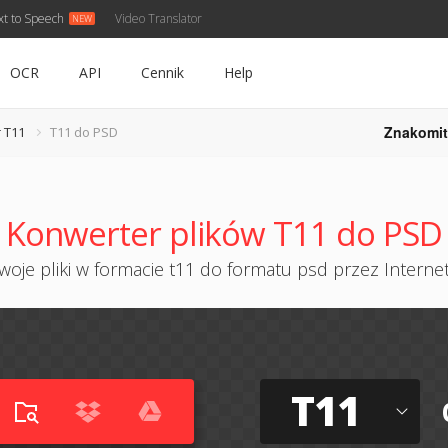
xt to Speech
Video Translator
OCR
API
Cennik
Help
Znakomit
 T11
T11 do PSD
Konwerter plików T11 do PSD
oje pliki w formacie t11 do formatu psd przez Internet
T11