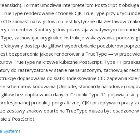
oreanskich). Format umozliwia interpreterom PostScript z obsluga
a TrueType renderowanie czcionek CJK TrueType przy uzyciu ind
CID zamiast nazw glifow, co jest krytyczne dla zestawow znako
siecy elementow. Kontury glifow pozostaja w natywnym formacie
Type, zachowujac oryginalne instrukcje wskazywania, podczas 
 efektywny dostep do glifow i wyodrebnianie podzbiorow poprz
 jest bezposrednia jakosc renderowania TrueType — w przeciwi
turow TrueType na krzywe kubiczne PostScript, Type 11 przeka
ntury do rasteryzatora w stanie nienaruszonym, zachowujac recz
strukcje dopasowania do siatki. Indeksowanie CID zapewnia kolejn
iele schematow kodowania (Unicode, standardy narodowe) mapo
 glifow bez duplikowania danych. Czcionki Type 11 pojawiaja sie 
rofesjonalnej produkcji poligraficznej CJK i przepływach pracy 
duze zestawy znakow oparte na TrueType musza byc osadzone w 
ie z PostScript.
e Systems