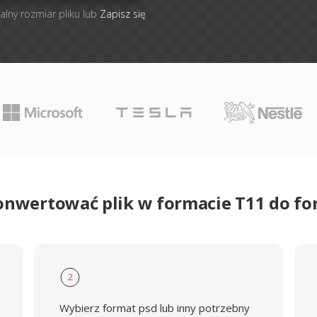
alny rozmiar pliku lub
Zapisz się
onwertować plik w formacie T11 do f
2
Wybierz format psd lub inny potrzebny