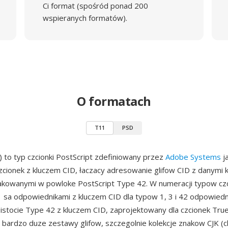
Ci format (spośród ponad 200
wspieranych formatów).
O formatach
T11
PSD
 to typ czcionki PostScript zdefiniowany przez
Adobe Systems
j
czcionek z kluczem CID, łaczacy adresowanie glifow CID z danymi
kowanymi w powloke PostScript Type 42. W numeracji typow cz
11 sa odpowiednikami z kluczem CID dla typow 1, 3 i 42 odpowie
istocie Type 42 z kluczem CID, zaprojektowany dla czcionek Tr
 bardzo duze zestawy glifow, szczegolnie kolekcje znakow CJK (ch