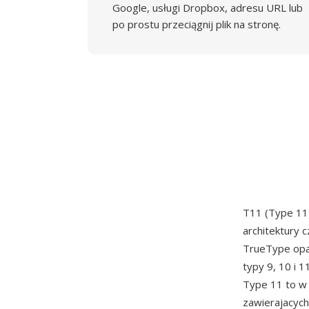
Google, usługi Dropbox, adresu URL lub
po prostu przeciągnij plik na stronę.
T11 (Type 11)
architektury 
TrueType opa
typy 9, 10 i 
Type 11 to w 
zawierajacych