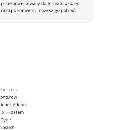
przekonwertowany do formatu psd; od
razu po konwersji możesz go pobrać.
ako czesc
 konturow
cionek Adobe,
dnio — zatem
ueType
inskich,