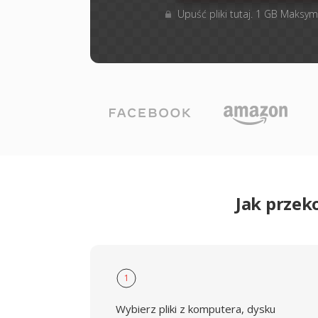
Upuść pliki tutaj. 1 GB Maksym
Jak przek
1
Wybierz pliki z komputera, dysku