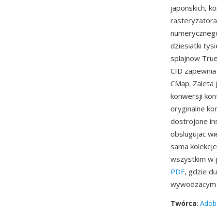
japonskich, k
rasteryzator
numerycznego 
dziesiatki ty
splajnow True
CID zapewnia
CMap. Zaleta
konwersji kon
oryginalne ko
dostrojone in
obslugujac w
sama kolekcje
wszystkim w p
PDF
, gdzie 
wywodzacym s
Twórca
:
Adob