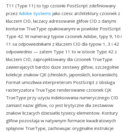
T11 (Type 11) to typ czcionki PostScript zdefiniowany
przez
Adobe Systems
jako czesc architektury czcionek z
kluczem CID, łaczacy adresowanie glifow CID z danymi
konturow TrueType opakowanymi w powloke PostScript
Type 42. W numeracji typow czcionek Adobe, typy 9, 10 i
11 sa odpowiednikami z kluczem CID dla typow 1, 3 i 42
odpowiednio — zatem Type 11 to w istocie Type 42 z
kluczem CID, zaprojektowany dla czcionek TrueType
zawierajacych bardzo duze zestawy glifow, szczegolnie
kolekcje znakow CJK (chinskich, japonskich, koreanskich).
Format umozliwia interpreterom PostScript z obsluga
rasteryzatora TrueType renderowanie czcionek CJK
TrueType przy uzyciu indeksowania numerycznego CID
zamiast nazw glifow, co jest krytyczne dla zestawow
znakow liczacych dziesiatki tysiecy elementow. Kontury
glifow pozostaja w natywnym formacie kwadratowych
splajnow TrueType, zachowujac oryginalne instrukcje