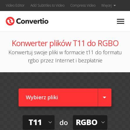
Video Editor
Add Subtitles to Video
Compress Video
Więcej
Konwerter plików T11 do RGBO
Konwertuj swoje pliki w formacie t11 do formatu
rgbo przez Internet i bezpłatnie
Wybierz pliki
T11
RGBO
do