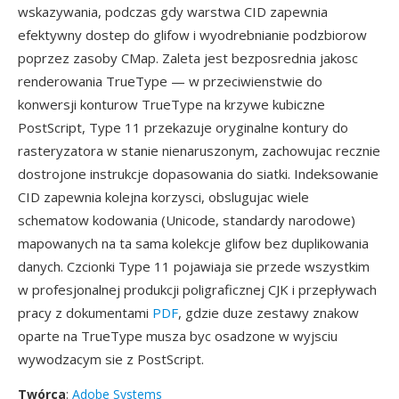
wskazywania, podczas gdy warstwa CID zapewnia
efektywny dostep do glifow i wyodrebnianie podzbiorow
poprzez zasoby CMap. Zaleta jest bezposrednia jakosc
renderowania TrueType — w przeciwienstwie do
konwersji konturow TrueType na krzywe kubiczne
PostScript, Type 11 przekazuje oryginalne kontury do
rasteryzatora w stanie nienaruszonym, zachowujac recznie
dostrojone instrukcje dopasowania do siatki. Indeksowanie
CID zapewnia kolejna korzysci, obslugujac wiele
schematow kodowania (Unicode, standardy narodowe)
mapowanych na ta sama kolekcje glifow bez duplikowania
danych. Czcionki Type 11 pojawiaja sie przede wszystkim
w profesjonalnej produkcji poligraficznej CJK i przepływach
pracy z dokumentami
PDF
, gdzie duze zestawy znakow
oparte na TrueType musza byc osadzone w wyjsciu
wywodzacym sie z PostScript.
Twórca
:
Adobe Systems