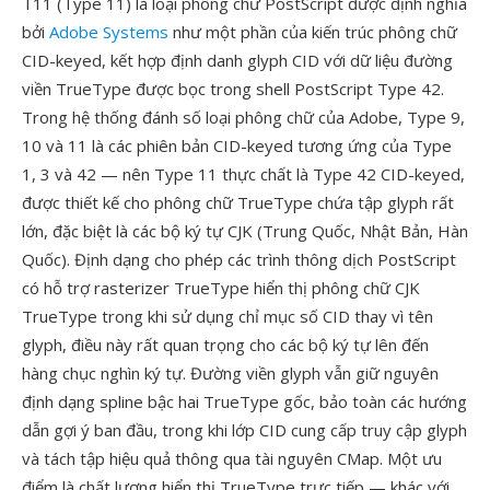
T11 (Type 11) là loại phông chữ PostScript được định nghĩa
bởi
Adobe Systems
như một phần của kiến trúc phông chữ
CID-keyed, kết hợp định danh glyph CID với dữ liệu đường
viền TrueType được bọc trong shell PostScript Type 42.
Trong hệ thống đánh số loại phông chữ của Adobe, Type 9,
10 và 11 là các phiên bản CID-keyed tương ứng của Type
1, 3 và 42 — nên Type 11 thực chất là Type 42 CID-keyed,
được thiết kế cho phông chữ TrueType chứa tập glyph rất
lớn, đặc biệt là các bộ ký tự CJK (Trung Quốc, Nhật Bản, Hàn
Quốc). Định dạng cho phép các trình thông dịch PostScript
có hỗ trợ rasterizer TrueType hiển thị phông chữ CJK
TrueType trong khi sử dụng chỉ mục số CID thay vì tên
glyph, điều này rất quan trọng cho các bộ ký tự lên đến
hàng chục nghìn ký tự. Đường viền glyph vẫn giữ nguyên
định dạng spline bậc hai TrueType gốc, bảo toàn các hướng
dẫn gợi ý ban đầu, trong khi lớp CID cung cấp truy cập glyph
và tách tập hiệu quả thông qua tài nguyên CMap. Một ưu
điểm là chất lượng hiển thị TrueType trực tiếp — khác với