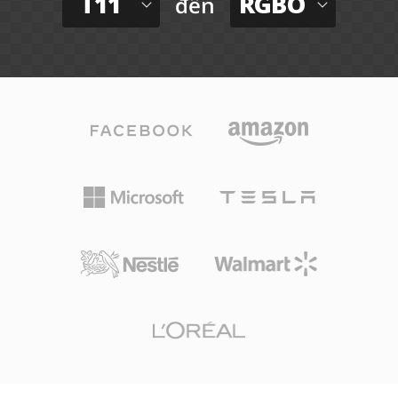
T11
RGBO
đến