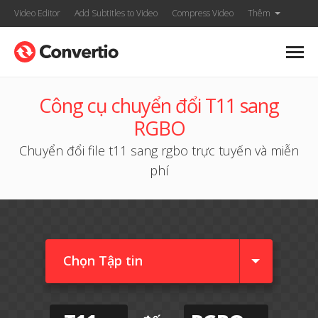
Video Editor
Add Subtitles to Video
Compress Video
Thêm
Công cụ chuyển đổi T11 sang
RGBO
Chuyển đổi file t11 sang rgbo trực tuyến và miễn
phí
Chọn Tập tin