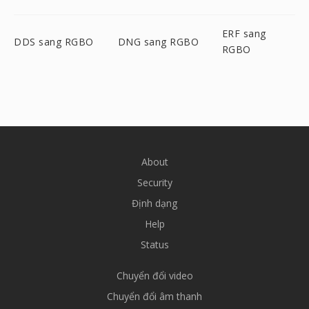
ERF sang
DDS sang RGBO
DNG sang RGBO
RGBO
About
Security
Định dạng
Help
Status
Chuyển đổi video
Chuyển đổi âm thanh