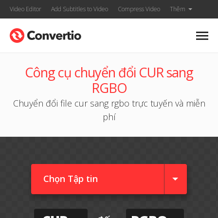
Video Editor
Add Subtitles to Video
Compress Video
Thêm
Công cụ chuyển đổi CUR sang
RGBO
Chuyển đổi file cur sang rgbo trực tuyến và miễn
phí
Chọn Tập tin