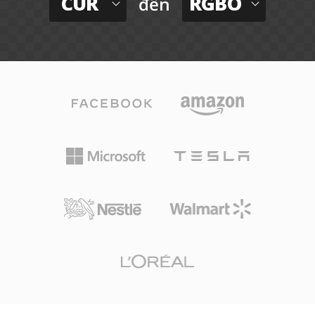
CUR
RGBO
đến