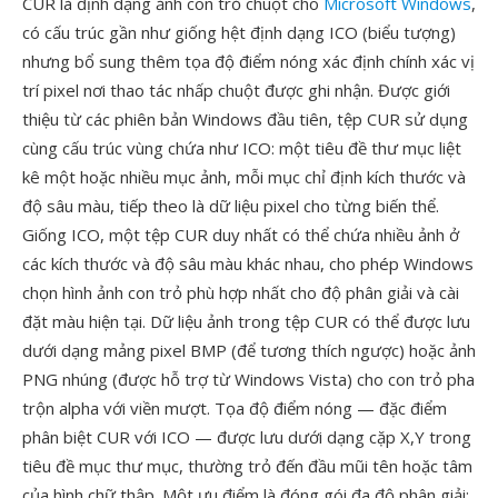
CUR là định dạng ảnh con trỏ chuột cho
Microsoft Windows
,
có cấu trúc gần như giống hệt định dạng ICO (biểu tượng)
nhưng bổ sung thêm tọa độ điểm nóng xác định chính xác vị
trí pixel nơi thao tác nhấp chuột được ghi nhận. Được giới
thiệu từ các phiên bản Windows đầu tiên, tệp CUR sử dụng
cùng cấu trúc vùng chứa như ICO: một tiêu đề thư mục liệt
kê một hoặc nhiều mục ảnh, mỗi mục chỉ định kích thước và
độ sâu màu, tiếp theo là dữ liệu pixel cho từng biến thể.
Giống ICO, một tệp CUR duy nhất có thể chứa nhiều ảnh ở
các kích thước và độ sâu màu khác nhau, cho phép Windows
chọn hình ảnh con trỏ phù hợp nhất cho độ phân giải và cài
đặt màu hiện tại. Dữ liệu ảnh trong tệp CUR có thể được lưu
dưới dạng mảng pixel BMP (để tương thích ngược) hoặc ảnh
PNG nhúng (được hỗ trợ từ Windows Vista) cho con trỏ pha
trộn alpha với viền mượt. Tọa độ điểm nóng — đặc điểm
phân biệt CUR với ICO — được lưu dưới dạng cặp X,Y trong
tiêu đề mục thư mục, thường trỏ đến đầu mũi tên hoặc tâm
của hình chữ thập. Một ưu điểm là đóng gói đa độ phân giải: