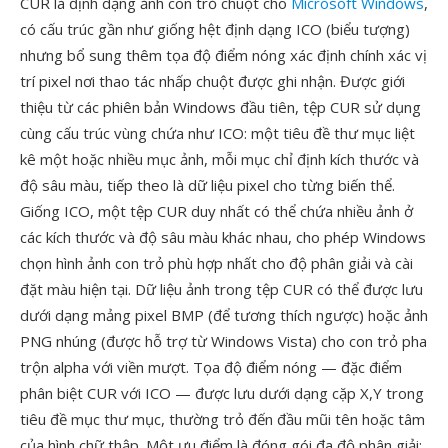
CUR là định dạng ảnh con trỏ chuột cho
Microsoft Windows
,
có cấu trúc gần như giống hệt định dạng ICO (biểu tượng)
nhưng bổ sung thêm tọa độ điểm nóng xác định chính xác vị
trí pixel nơi thao tác nhấp chuột được ghi nhận. Được giới
thiệu từ các phiên bản Windows đầu tiên, tệp CUR sử dụng
cùng cấu trúc vùng chứa như ICO: một tiêu đề thư mục liệt
kê một hoặc nhiều mục ảnh, mỗi mục chỉ định kích thước và
độ sâu màu, tiếp theo là dữ liệu pixel cho từng biến thể.
Giống ICO, một tệp CUR duy nhất có thể chứa nhiều ảnh ở
các kích thước và độ sâu màu khác nhau, cho phép Windows
chọn hình ảnh con trỏ phù hợp nhất cho độ phân giải và cài
đặt màu hiện tại. Dữ liệu ảnh trong tệp CUR có thể được lưu
dưới dạng mảng pixel BMP (để tương thích ngược) hoặc ảnh
PNG nhúng (được hỗ trợ từ Windows Vista) cho con trỏ pha
trộn alpha với viền mượt. Tọa độ điểm nóng — đặc điểm
phân biệt CUR với ICO — được lưu dưới dạng cặp X,Y trong
tiêu đề mục thư mục, thường trỏ đến đầu mũi tên hoặc tâm
của hình chữ thập. Một ưu điểm là đóng gói đa độ phân giải: