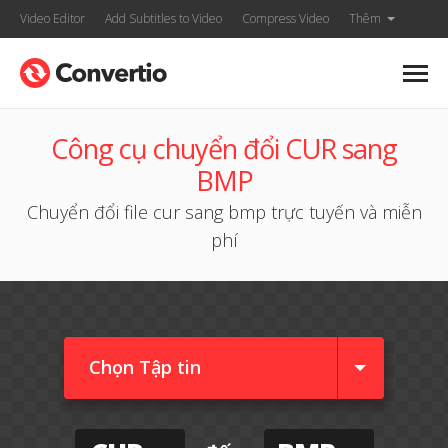
Video Editor
Add Subtitles to Video
Compress Video
Thêm
Công cụ chuyển đổi CUR sang
BMP
Chuyển đổi file cur sang bmp trực tuyến và miễn
phí
Chọn Tập tin