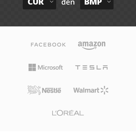
CUR
BMP
đến