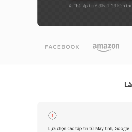
Thả tập tin ở đây. 1 GB Kích thư
Là
1
Lựa chọn các tập tin từ Máy tính, Google