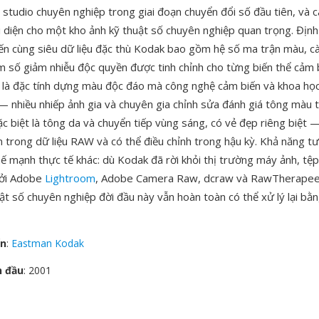
à studio chuyên nghiệp trong giai đoạn chuyển đổi số đầu tiên, và 
ại diện cho một kho ảnh kỹ thuật số chuyên nghiệp quan trọng. Định
iến cùng siêu dữ liệu đặc thù Kodak bao gồm hệ số ma trận màu, cà
m số giảm nhiễu độc quyền được tinh chỉnh cho từng biến thể cảm 
là đặc tính dựng màu độc đáo mà công nghệ cảm biến và khoa họ
— nhiều nhiếp ảnh gia và chuyên gia chỉnh sửa đánh giá tông màu 
c biệt là tông da và chuyển tiếp vùng sáng, có vẻ đẹp riêng biệt —
 trong dữ liệu RAW và có thể điều chỉnh trong hậu kỳ. Khả năng tư
hế mạnh thực tế khác: dù Kodak đã rời khỏi thị trường máy ảnh, tệ
bởi Adobe
Lightroom
, Adobe Camera Raw, dcraw và RawTherapee
ật số chuyên nghiệp đời đầu này vẫn hoàn toàn có thể xử lý lại bằ
ển
:
Eastman Kodak
n đầu
: 2001