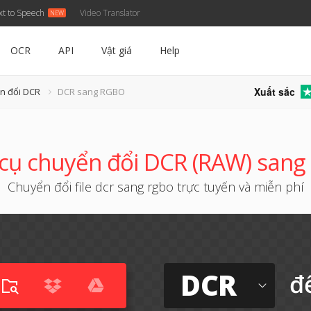
xt to Speech
Video Translator
OCR
API
Vật giá
Help
Xuất sắc
n đổi DCR
DCR sang RGBO
cụ chuyển đổi DCR (RAW) san
Chuyển đổi file dcr sang rgbo trực tuyến và miễn phí
DCR
đ