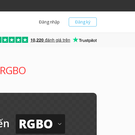
Đăng nhập
Đăng ký
10,220
đánh giá trên
g RGBO
RGBO
ến