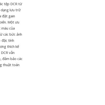
các tệp DCR từ
 dạng lưu trữ
i đặt gain
biến. Một ưu
c màu của
từ các bức ảnh
 đặc tính
ơng thích kế
p DCR vẫn
, đảm bảo các
ng thuật toán