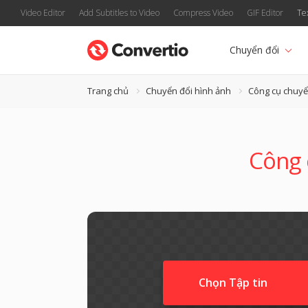
Video Editor
Add Subtitles to Video
Compress Video
GIF Editor
Te
Chuyển đổi
Trang chủ
Chuyển đổi hình ảnh
Công cụ chuyể
Công 
Chọn Tập tin