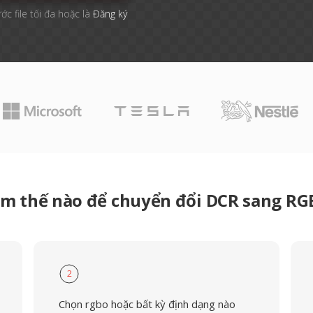
ớc file tối đa hoặc là
Đăng ký
m thế nào để chuyển đổi DCR sang R
2
Chọn rgbo hoặc bất kỳ định dạng nào