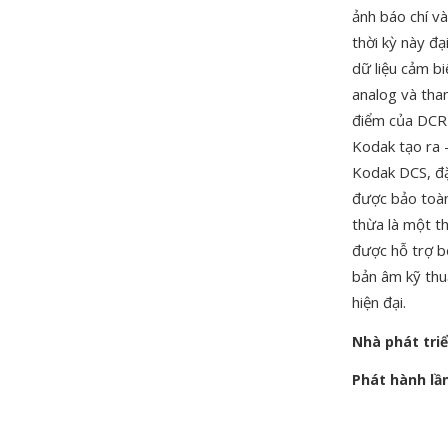
ảnh báo chí v
thời kỳ này đ
dữ liệu cảm b
analog và tha
điểm của DCR 
Kodak tạo ra 
Kodak DCS, đặ
được bảo toàn
thừa là một t
được hỗ trợ 
bản âm kỹ thu
hiện đại.
Nhà phát tri
Phát hành lầ