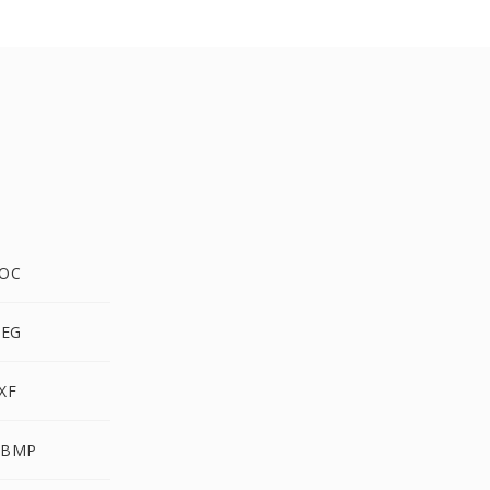
DOC
PEG
XF
WBMP