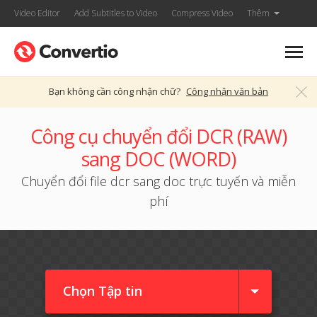
Video Editor
Add Subtitles to Video
Compress Video
Thêm
Bạn không cần công nhận chữ?
Công nhận văn bản
Công cụ chuyển đổi DCR (RAW)
sang DOC (WORD)
Chuyển đổi file dcr sang doc trực tuyến và miễn
phí
Chọn Tập tin