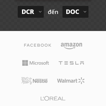
DCR
DOC
đến