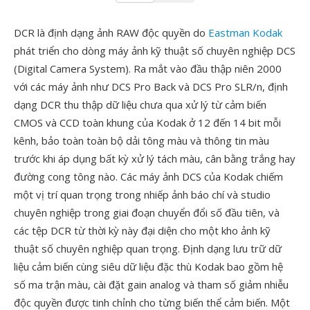
DCR là định dạng ảnh RAW độc quyền do
Eastman Kodak
phát triển cho dòng máy ảnh kỹ thuật số chuyên nghiệp DCS
(Digital Camera System). Ra mắt vào đầu thập niên 2000
với các máy ảnh như DCS Pro Back và DCS Pro SLR/n, định
dạng DCR thu thập dữ liệu chưa qua xử lý từ cảm biến
CMOS và CCD toàn khung của Kodak ở 12 đến 14 bit mỗi
kênh, bảo toàn toàn bộ dải tông màu và thông tin màu
trước khi áp dụng bất kỳ xử lý tách màu, cân bằng trắng hay
đường cong tông nào. Các máy ảnh DCS của Kodak chiếm
một vị trí quan trọng trong nhiếp ảnh báo chí và studio
chuyên nghiệp trong giai đoạn chuyển đổi số đầu tiên, và
các tệp DCR từ thời kỳ này đại diện cho một kho ảnh kỹ
thuật số chuyên nghiệp quan trọng. Định dạng lưu trữ dữ
liệu cảm biến cùng siêu dữ liệu đặc thù Kodak bao gồm hệ
số ma trận màu, cài đặt gain analog và tham số giảm nhiễu
độc quyền được tinh chỉnh cho từng biến thể cảm biến. Một