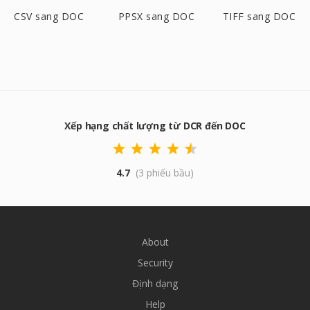
CSV sang DOC
PPSX sang DOC
TIFF sang DOC
Xếp hạng chất lượng từ DCR đến DOC
4.7
(3 phiếu bầu)
About
Security
Định dạng
Help