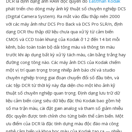
DCR là định dạng ảnh RAW độc quyền do
Eastman Kodak
phát triển cho dòng máy ảnh kỹ thuật số chuyên nghiệp DCS
(Digital Camera System). Ra mắt vào đầu thập niên 2000
với các máy ảnh như DCS Pro Back và DCS Pro SLR/n, định
dạng DCR thu thập dữ liệu chưa qua xử lý từ cảm biến
CMOS và CCD toàn khung của Kodak ở 12 đến 14 bit mỗi
kênh, bảo toàn toàn bộ dải tông màu và thông tin màu
trước khi áp dụng bất kỳ xử lý tách màu, cân bằng trắng hay
đường cong tông nào. Các máy ảnh DCS của Kodak chiếm
một vị trí quan trọng trong nhiếp ảnh báo chí và studio
chuyên nghiệp trong giai đoạn chuyển đổi số đầu tiên, và
các tệp DCR từ thời kỳ này đại diện cho một kho ảnh kỹ
thuật số chuyên nghiệp quan trọng. Định dạng lưu trữ dữ
liệu cảm biến cùng siêu dữ liệu đặc thù Kodak bao gồm hệ
số ma trận màu, cài đặt gain analog và tham số giảm nhiễu
độc quyền được tinh chỉnh cho từng biến thể cảm biến. Một
ưu điểm của DCR là đặc tính dựng màu độc đáo mà công
nghệ cảm biến và khoa học màu của Kodak tạo ra — nhiều