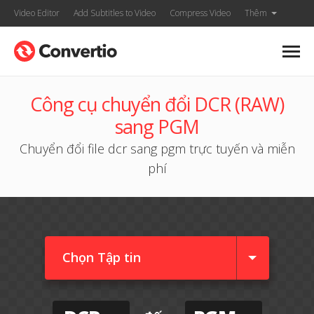
Video Editor
Add Subtitles to Video
Compress Video
Thêm
Công cụ chuyển đổi DCR (RAW)
sang PGM
Chuyển đổi file dcr sang pgm trực tuyến và miễn
phí
Chọn Tập tin