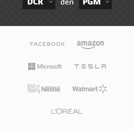
DCR
PGM
đến