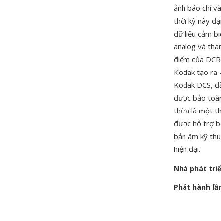
ảnh báo chí v
thời kỳ này đ
dữ liệu cảm b
analog và tha
điểm của DCR 
Kodak tạo ra 
Kodak DCS, đặ
được bảo toàn
thừa là một t
được hỗ trợ 
bản âm kỹ thu
hiện đại.
Nhà phát tri
Phát hành lầ