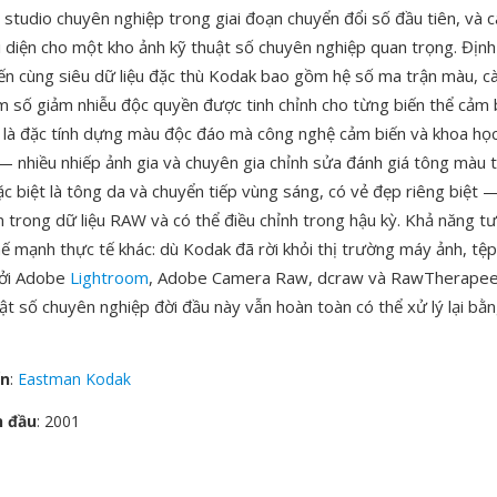
à studio chuyên nghiệp trong giai đoạn chuyển đổi số đầu tiên, và 
ại diện cho một kho ảnh kỹ thuật số chuyên nghiệp quan trọng. Định
iến cùng siêu dữ liệu đặc thù Kodak bao gồm hệ số ma trận màu, cà
m số giảm nhiễu độc quyền được tinh chỉnh cho từng biến thể cảm 
là đặc tính dựng màu độc đáo mà công nghệ cảm biến và khoa họ
— nhiều nhiếp ảnh gia và chuyên gia chỉnh sửa đánh giá tông màu 
c biệt là tông da và chuyển tiếp vùng sáng, có vẻ đẹp riêng biệt —
 trong dữ liệu RAW và có thể điều chỉnh trong hậu kỳ. Khả năng tư
hế mạnh thực tế khác: dù Kodak đã rời khỏi thị trường máy ảnh, tệ
bởi Adobe
Lightroom
, Adobe Camera Raw, dcraw và RawTherapee
ật số chuyên nghiệp đời đầu này vẫn hoàn toàn có thể xử lý lại bằ
ển
:
Eastman Kodak
n đầu
: 2001