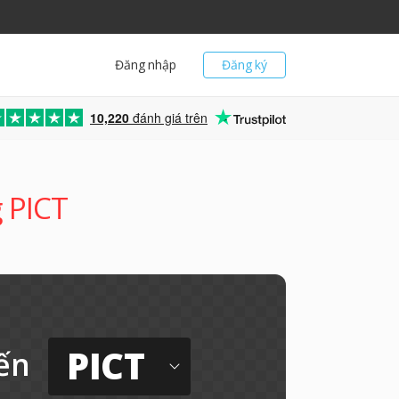
Đăng nhập
Đăng ký
10,220
đánh giá trên
g PICT
PICT
ến