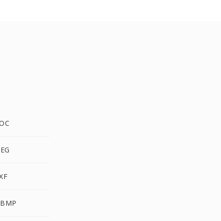
DOC
PEG
XF
WBMP