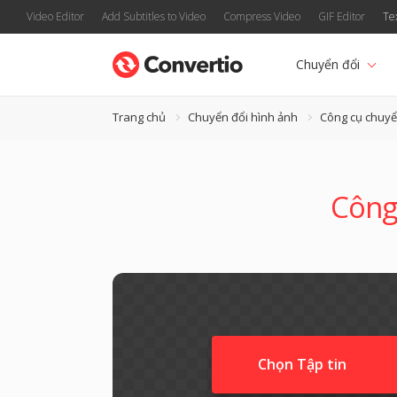
Video Editor
Add Subtitles to Video
Compress Video
GIF Editor
Te
Chuyển đổi
Trang chủ
Chuyển đổi hình ảnh
Công cụ chuyể
Công 
Chọn Tập tin