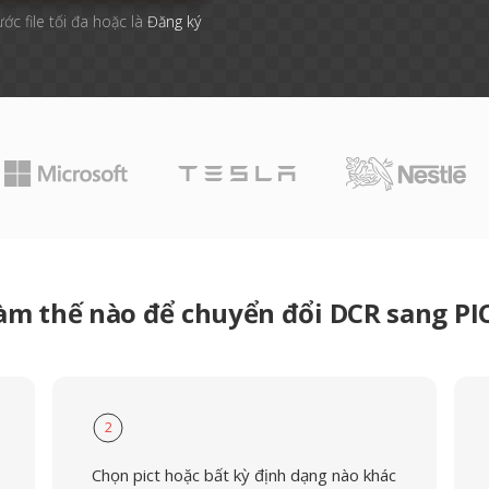
ước file tối đa hoặc là
Đăng ký
àm thế nào để chuyển đổi DCR sang PI
2
Chọn pict hoặc bất kỳ định dạng nào khác