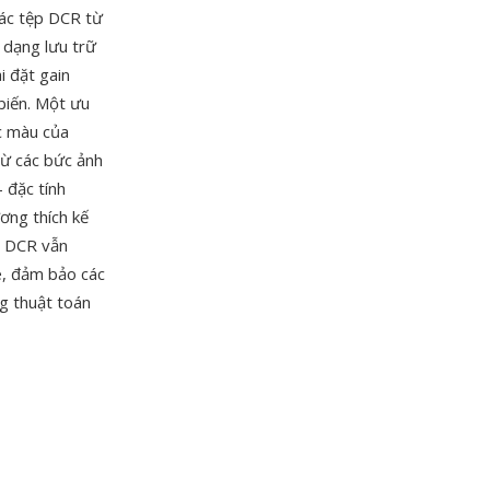
các tệp DCR từ
 dạng lưu trữ
i đặt gain
biến. Một ưu
c màu của
từ các bức ảnh
 đặc tính
ơng thích kế
p DCR vẫn
, đảm bảo các
ng thuật toán