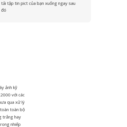
tải tập tin pict của bạn xuống ngay sau
đó
áy ảnh kỹ
 2000 với các
hưa qua xử lý
 toàn toàn bộ
g trắng hay
trong nhiếp