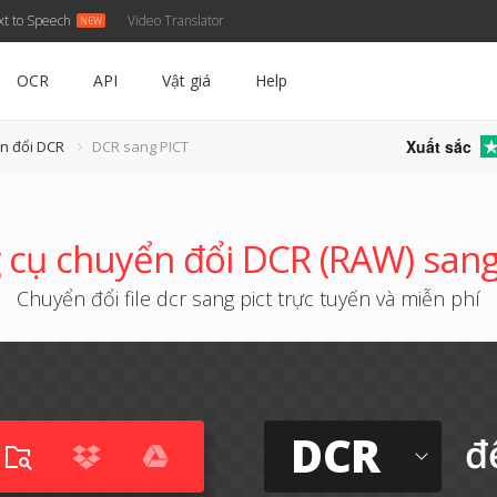
xt to Speech
Video Translator
OCR
API
Vật giá
Help
Xuất sắc
n đổi DCR
DCR sang PICT
cụ chuyển đổi DCR (RAW) san
Chuyển đổi file dcr sang pict trực tuyến và miễn phí
DCR
đ