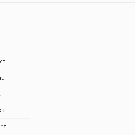
ICT
ICT
CT
ICT
ICT