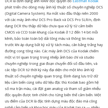
DCR là định dạng ảnh RAW độc quyền do
Eastman Kodak
phát triển cho dòng máy ảnh kỹ thuật số chuyên nghiệp DCS
(Digital Camera System). Ra mắt vào đầu thập niên 2000
với các máy ảnh như DCS Pro Back và DCS Pro SLR/n, định
dạng DCR thu thập dữ liệu chưa qua xử lý từ cảm biến
CMOS và CCD toàn khung của Kodak ở 12 đến 14 bit mỗi
kênh, bảo toàn toàn bộ dải tông màu và thông tin màu
trước khi áp dụng bất kỳ xử lý tách màu, cân bằng trắng hay
đường cong tông nào. Các máy ảnh DCS của Kodak chiếm
một vị trí quan trọng trong nhiếp ảnh báo chí và studio
chuyên nghiệp trong giai đoạn chuyển đổi số đầu tiên, và
các tệp DCR từ thời kỳ này đại diện cho một kho ảnh kỹ
thuật số chuyên nghiệp quan trọng. Định dạng lưu trữ dữ
liệu cảm biến cùng siêu dữ liệu đặc thù Kodak bao gồm hệ
số ma trận màu, cài đặt gain analog và tham số giảm nhiễu
độc quyền được tinh chỉnh cho từng biến thể cảm biến. Một
ưu điểm của DCR là đặc tính dựng màu độc đáo mà công
nghệ cảm biến và khoa học màu của Kodak tạo ra — nhiều