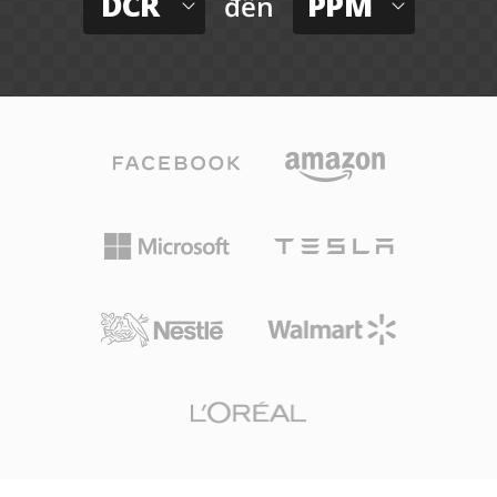
DCR
PPM
đến