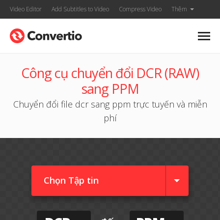
Video Editor
Add Subtitles to Video
Compress Video
Thêm
Công cụ chuyển đổi DCR (RAW)
sang PPM
Chuyển đổi file dcr sang ppm trực tuyến và miễn
phí
Chọn Tập tin