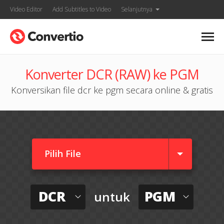
Video Editor
Add Subtitles to Video
Selanjutnya
Konverter DCR (RAW) ke PGM
Konversikan file dcr ke pgm secara online & gratis
Pilih File
DCR
PGM
untuk