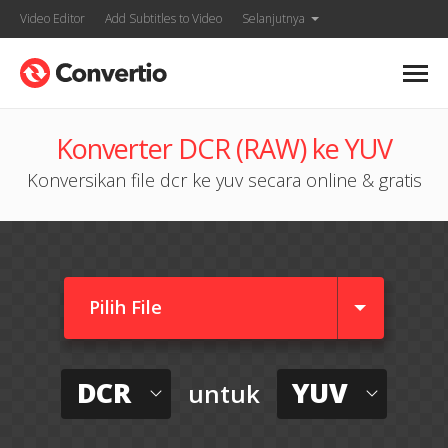
Video Editor
Add Subtitles to Video
Selanjutnya
Konverter DCR (RAW) ke YUV
Konversikan file dcr ke yuv secara online & gratis
Pilih File
DCR
YUV
untuk