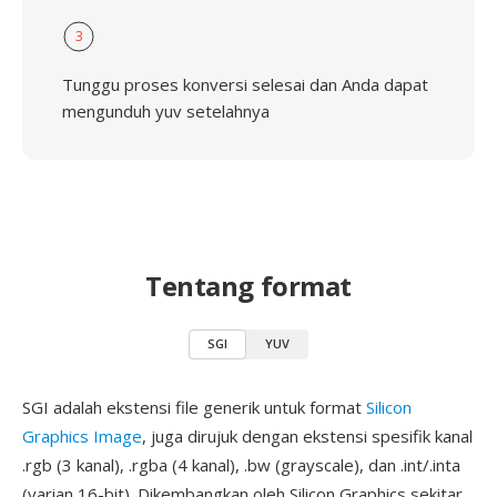
3
Tunggu proses konversi selesai dan Anda dapat
mengunduh yuv setelahnya
Tentang format
SGI
YUV
SGI adalah ekstensi file generik untuk format
Silicon
Graphics Image
, juga dirujuk dengan ekstensi spesifik kanal
.rgb (3 kanal), .rgba (4 kanal), .bw (grayscale), dan .int/.inta
(varian 16-bit). Dikembangkan oleh Silicon Graphics sekitar