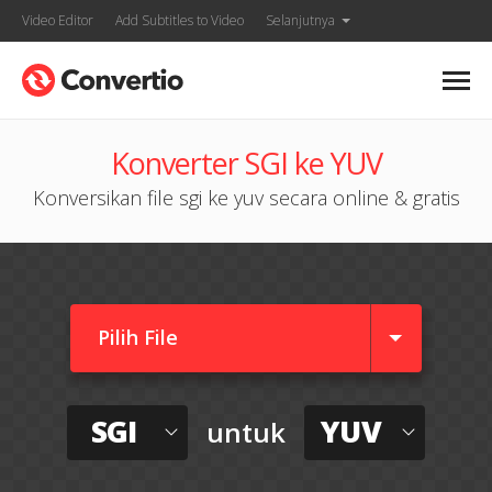
Video Editor
Add Subtitles to Video
Selanjutnya
Konverter SGI ke YUV
Konversikan file sgi ke yuv secara online & gratis
Pilih File
SGI
YUV
untuk