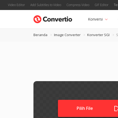
Video Editor
Add Subtitles to Video
Compress Video
GIF Editor
Te
Konversi
Beranda
Image Converter
Konverter SGI
S
Pilih File