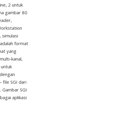
ine, 2 untuk
nama gambar 80
eader,
Workstation
, simulasi
adalah format
mat yang
ulti-kanal,
 untuk
i dengan
file SGI dari
rk. Gambar SGI
bagai aplikasi