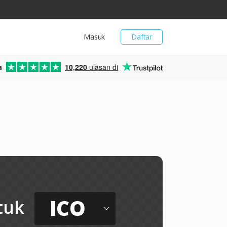
Masuk
Daftar
a
10,220
ulasan di
ICO
tuk