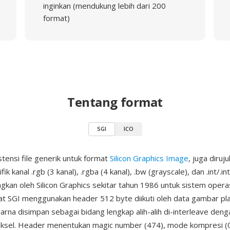
inginkan (mendukung lebih dari 200
format)
Tentang format
SGI
ICO
stensi file generik untuk format
Silicon Graphics Image
, juga diruj
ik kanal .rgb (3 kanal), .rgba (4 kanal), .bw (grayscale), dan .int/.in
ngkan oleh Silicon Graphics sekitar tahun 1986 untuk sistem opera
t SGI menggunakan header 512 byte diikuti oleh data gambar pla
arna disimpan sebagai bidang lengkap alih-alih di-interleave denga
iksel. Header menentukan magic number (474), mode kompresi (