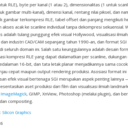
tuk RLE), byte per kanal (1 atau 2), dimensionalitas (1 untuk scanl
uk gambar multi-kanal), dimensi kanal, rentang nilai piksel, dan 
uk gambar terkompresi RLE, tabel offset dan panjang mengikuti h
akses acak ke scanline individual tanpa dekompresi sekuensial. 
cs adalah tulang punggung efek visual Hollywood, visualisasi ilmiah
dan industri CAD/CAM sepanjang tahun 1990-an, dan format SGI 
 di seluruh domain ini. Salah satu keunggulannya adalah desain for
asi kompresi RLE yang dapat dialamatkan per scanline, dukungan m
alaman 16-bit, dan tata letak planar menjadikannya sama cocok
injau cepat maupun output rendering produksi. Asosiasi format in
n efek visual bertenaga SGI merupakan aspek penting lainnya — 
esentasikan aset produksi dari film dan visualisasi ilmiah landma
h
ImageMagick
, GIMP, XnView, Photoshop (melalui plugin), dan ber
dan compositing.
g
:
Silicon Graphics
86