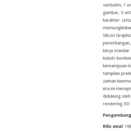
verbatim, 1 un
gambar, 3 unt
karakter. Unt
memungkinkan 
Silicon Graphi
penerbangan, 
kerja standar
kokoh: kombin
kemampuan ked
tampilan prat
zaman keemasa
era ini merepr
didukung ole
rendering 3D 
Pengemban
Rilis awal
: 19