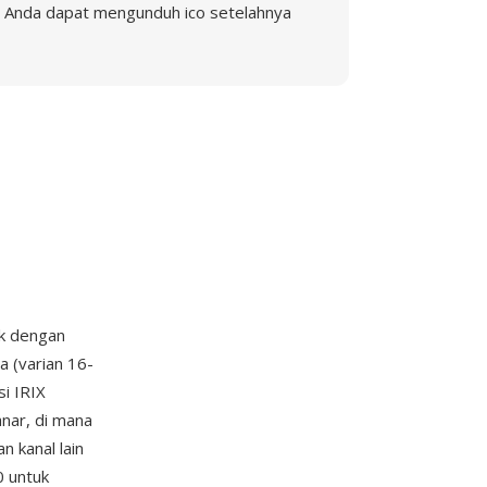
Anda dapat mengunduh ico setelahnya
uk dengan
ta (varian 16-
si IRIX
nar, di mana
n kanal lain
0 untuk