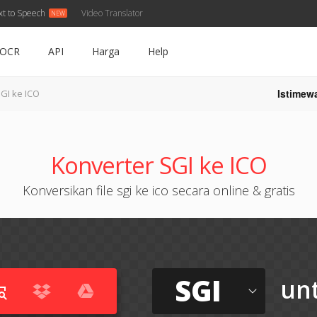
xt to Speech
Video Translator
OCR
API
Harga
Help
Istimew
GI ke ICO
Konverter SGI ke ICO
Konversikan file sgi ke ico secara online & gratis
SGI
un