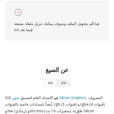
3
هيا قُم بتحويل الملف وسوف يمكنك تنزيل ملفك بصيغة
ico فِيما بعد
عن الصيغ
SGI
ICO
، المعروف
صور Silicon Graphics
SGI هو الامتداد العام لتنسيق
أيضاً بامتدادات خاصة بالقنوات .rgb (3 قنوات) و.rgba (4 قنوات)
و.bw (رمادي) و.int/.inta (متغيرات 16 بت). طوّرته Silicon