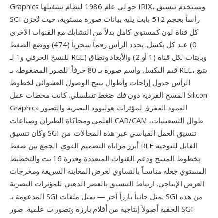
Graphics حوالي عام 1986 لنظام تشغيلها IRIX، ويستخدم تنسيق
SGI رأساً بحجم 512 بايت يليه بيانات صورة مستوية، حيث تُخزن
كل قناة لون كمستوى كامل بدلاً من التشابك مع القنوات الأخرى
عند كل بكسل. يحدد الرأس رقماً سحرياً (474) ووضع الضغط (0
للنسخ الحرفي و1 لـ RLE) وبايتات لكل قناة (1 أو 2) والأبعاد ونطاق
قيم البكسل واسم صورة بـ 80 حرفاً. للصور المضغوطة بـ RLE، يتبع
الرأس جدول إزاحات وأطوال يتيح الوصول العشوائي لخطوط
المسح الفردية دون فك ضغط تسلسلي. كانت محطات عمل Silicon
Graphics العمود الفقري لمؤثرات هوليوود البصرية والتصور
العلمي ومحاكاة الطيران وصناعات CAD/CAM طوال التسعينيات،
وكان تنسيق SGI تنسيق العمل القياسي عبر هذه المجالات. من
أبرز مزاياه التصميم القوي: الجمع بين ضغط RLE القابل للتوجيه
بخطوط المسح ودعم القنوات المتعددة وقدرة 16 بت والتخطيط
المستوي جعله مناسباً بالتساوي لعرض المعاينة السريعة ومخرجات
العرض الإنتاجي. ارتباط التنسيق بالعصر الذهبي للمؤثرات البصرية
المدعومة بـ SGI يمثل جانباً بارزاً آخر — تمثل ملفات SGI من هذه
الحقبة أصولاً إنتاجية من أفلام بارزة وتصورات علمية. صور SGI