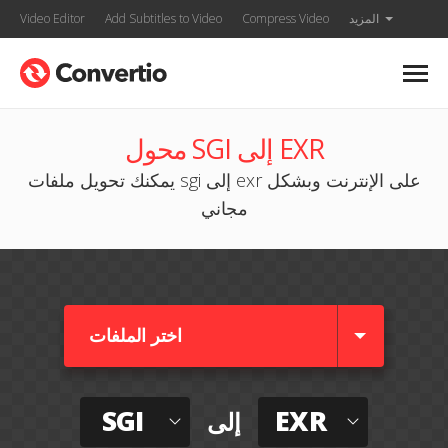
المزيد
Compress Video
Add Subtitles to Video
Video Editor
محول SGI إلى EXR
يمكنك تحويل ملفات sgi إلى exr على الإنترنت وبشكل
مجاني
اختر الملفات
SGI
EXR
إلى