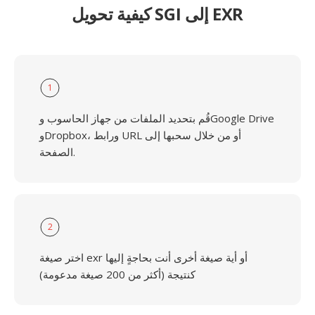
كيفية تحويل SGI إلى EXR
1
قُم بتحديد الملفات من جهاز الحاسوب وGoogle Drive
وDropbox، ورابط URL أو من خلال سحبها إلى
الصفحة.
2
اختر صيغة exr أو أية صيغة أخرى أنت بحاجةٍ إليها
كنتيجة (أكثر من 200 صيغة مدعومة)