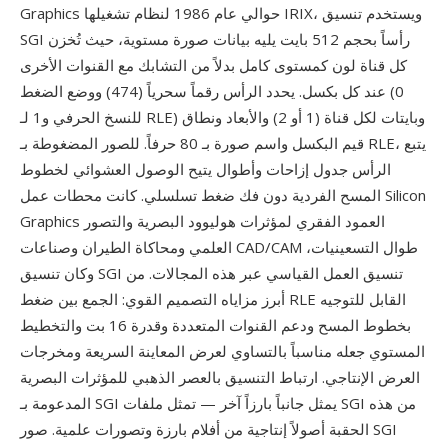
Graphics حوالي عام 1986 لنظام تشغيلها IRIX، ويستخدم تنسيق
SGI رأساً بحجم 512 بايت يليه بيانات صورة مستوية، حيث تُخزن
كل قناة لون كمستوى كامل بدلاً من التشابك مع القنوات الأخرى
عند كل بكسل. يحدد الرأس رقماً سحرياً (474) ووضع الضغط (0
للنسخ الحرفي و1 لـ RLE) وبايتات لكل قناة (1 أو 2) والأبعاد ونطاق
قيم البكسل واسم صورة بـ 80 حرفاً. للصور المضغوطة بـ RLE، يتبع
الرأس جدول إزاحات وأطوال يتيح الوصول العشوائي لخطوط
المسح الفردية دون فك ضغط تسلسلي. كانت محطات عمل Silicon
Graphics العمود الفقري لمؤثرات هوليوود البصرية والتصور
العلمي ومحاكاة الطيران وصناعات CAD/CAM طوال التسعينيات،
وكان تنسيق SGI تنسيق العمل القياسي عبر هذه المجالات. من
أبرز مزاياه التصميم القوي: الجمع بين ضغط RLE القابل للتوجيه
بخطوط المسح ودعم القنوات المتعددة وقدرة 16 بت والتخطيط
المستوي جعله مناسباً بالتساوي لعرض المعاينة السريعة ومخرجات
العرض الإنتاجي. ارتباط التنسيق بالعصر الذهبي للمؤثرات البصرية
المدعومة بـ SGI يمثل جانباً بارزاً آخر — تمثل ملفات SGI من هذه
الحقبة أصولاً إنتاجية من أفلام بارزة وتصورات علمية. صور SGI