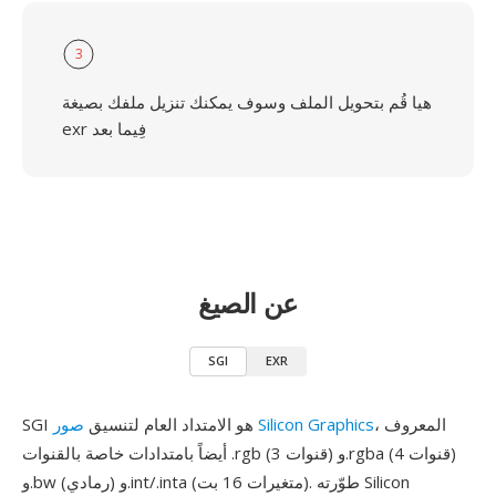
3
هيا قُم بتحويل الملف وسوف يمكنك تنزيل ملفك بصيغة
exr فِيما بعد
عن الصيغ
SGI
EXR
، المعروف
صور Silicon Graphics
SGI هو الامتداد العام لتنسيق
أيضاً بامتدادات خاصة بالقنوات .rgb (3 قنوات) و.rgba (4 قنوات)
و.bw (رمادي) و.int/.inta (متغيرات 16 بت). طوّرته Silicon