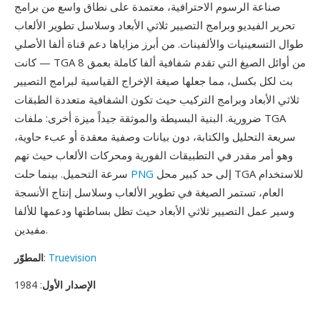
صناعة الرسوم الاحترافية، معتمدة على نطاق واسع من برامج
تحرير الفيديو وبرامج التصيير ثلاثي الأبعاد وسلاسل تطوير الألعاب
طوال التسعينيات والألفينات. من أبرز مزاياها دعم قناة ألفا الأصلي
— كانت TGA من أوائل الصيغ التي تقدم شفافية ألفا كاملة بعمق 8
بت لكل بكسل، مما جعلها صيغة الإخراج القياسية لبرامج التصيير
ثلاثي الأبعاد وبرامج التركيب حيث تكون الشفافية متعددة الطبقات
ضرورية. البنية البسيطة والموثقة جيداً ميزة أخرى: ملفات TGA
سريعة التحليل والكتابة، دون بيانات وصفية معقدة أو عبء حاوية،
وهو أمر مقدر في التطبيقات الفورية ومحركات الألعاب حيث تهم
إلى حد كبير محل TGA للاستخدام
PNG
سرعة التحميل. بينما حلت
العام، تستمر الصيغة في تطوير الألعاب وسلاسل إنتاج الأنسجة
وسير عمل التصيير ثلاثي الأبعاد حيث تظل بساطتها ودعمها للألفا
مفيدين.
Truevision
:
المطوّر
الإصدار الأول
: 1984