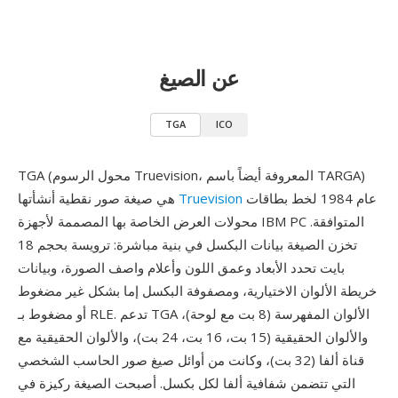
عن الصيغ
TGA
ICO
TGA (محول الرسوم Truevision، المعروفة أيضاً باسم TARGA)
عام 1984 لخط بطاقات
Truevision
هي صيغة صور نقطية أنشأتها
محولات العرض الخاصة بها المصممة لأجهزة IBM PC المتوافقة.
تخزن الصيغة بيانات البكسل في بنية مباشرة: ترويسة بحجم 18
بايت تحدد الأبعاد وعمق اللون وأعلام واصف الصورة، وبيانات
خريطة الألوان الاختيارية، ومصفوفة البكسل إما بشكل غير مضغوط
أو مضغوط بـ RLE. تدعم TGA الألوان المفهرسة (8 بت مع لوحة)،
والألوان الحقيقية (15 بت، 16 بت، 24 بت)، والألوان الحقيقية مع
قناة ألفا (32 بت)، وكانت من أوائل صيغ صور الحاسب الشخصي
التي تتضمن شفافية ألفا لكل بكسل. أصبحت الصيغة ركيزة في