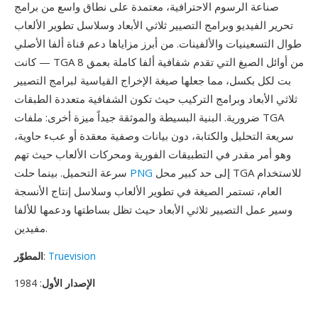
صناعة الرسوم الاحترافية، معتمدة على نطاق واسع من برامج
تحرير الفيديو وبرامج التصيير ثلاثي الأبعاد وسلاسل تطوير الألعاب
طوال التسعينيات والألفينات. من أبرز مزاياها دعم قناة ألفا الأصلي
— كانت TGA من أوائل الصيغ التي تقدم شفافية ألفا كاملة بعمق 8
بت لكل بكسل، مما جعلها صيغة الإخراج القياسية لبرامج التصيير
ثلاثي الأبعاد وبرامج التركيب حيث تكون الشفافية متعددة الطبقات
ضرورية. البنية البسيطة والموثقة جيداً ميزة أخرى: ملفات TGA
سريعة التحليل والكتابة، دون بيانات وصفية معقدة أو عبء حاوية،
وهو أمر مقدر في التطبيقات الفورية ومحركات الألعاب حيث تهم
إلى حد كبير محل TGA للاستخدام
PNG
سرعة التحميل. بينما حلت
العام، تستمر الصيغة في تطوير الألعاب وسلاسل إنتاج الأنسجة
وسير عمل التصيير ثلاثي الأبعاد حيث تظل بساطتها ودعمها للألفا
مفيدين.
Truevision
:
المطوّر
الإصدار الأول
: 1984