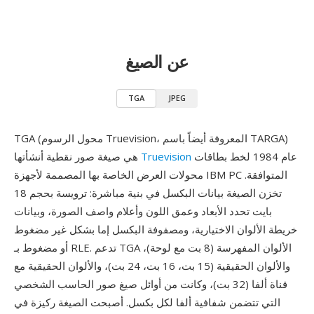
عن الصيغ
TGA
JPEG
TGA (محول الرسوم Truevision، المعروفة أيضاً باسم TARGA)
عام 1984 لخط بطاقات
Truevision
هي صيغة صور نقطية أنشأتها
محولات العرض الخاصة بها المصممة لأجهزة IBM PC المتوافقة.
تخزن الصيغة بيانات البكسل في بنية مباشرة: ترويسة بحجم 18
بايت تحدد الأبعاد وعمق اللون وأعلام واصف الصورة، وبيانات
خريطة الألوان الاختيارية، ومصفوفة البكسل إما بشكل غير مضغوط
أو مضغوط بـ RLE. تدعم TGA الألوان المفهرسة (8 بت مع لوحة)،
والألوان الحقيقية (15 بت، 16 بت، 24 بت)، والألوان الحقيقية مع
قناة ألفا (32 بت)، وكانت من أوائل صيغ صور الحاسب الشخصي
التي تتضمن شفافية ألفا لكل بكسل. أصبحت الصيغة ركيزة في