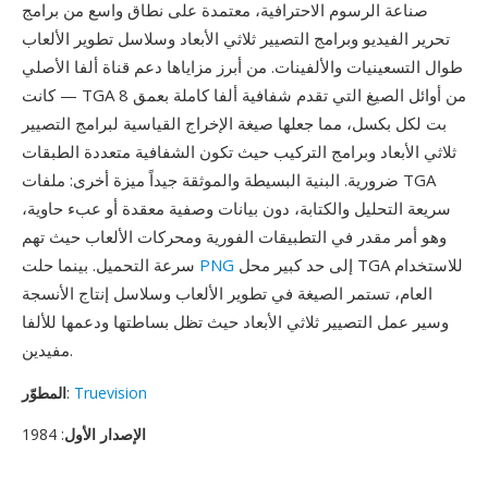
صناعة الرسوم الاحترافية، معتمدة على نطاق واسع من برامج
تحرير الفيديو وبرامج التصيير ثلاثي الأبعاد وسلاسل تطوير الألعاب
طوال التسعينيات والألفينات. من أبرز مزاياها دعم قناة ألفا الأصلي
— كانت TGA من أوائل الصيغ التي تقدم شفافية ألفا كاملة بعمق 8
بت لكل بكسل، مما جعلها صيغة الإخراج القياسية لبرامج التصيير
ثلاثي الأبعاد وبرامج التركيب حيث تكون الشفافية متعددة الطبقات
ضرورية. البنية البسيطة والموثقة جيداً ميزة أخرى: ملفات TGA
سريعة التحليل والكتابة، دون بيانات وصفية معقدة أو عبء حاوية،
وهو أمر مقدر في التطبيقات الفورية ومحركات الألعاب حيث تهم
إلى حد كبير محل TGA للاستخدام
PNG
سرعة التحميل. بينما حلت
العام، تستمر الصيغة في تطوير الألعاب وسلاسل إنتاج الأنسجة
وسير عمل التصيير ثلاثي الأبعاد حيث تظل بساطتها ودعمها للألفا
مفيدين.
Truevision
:
المطوّر
الإصدار الأول
: 1984