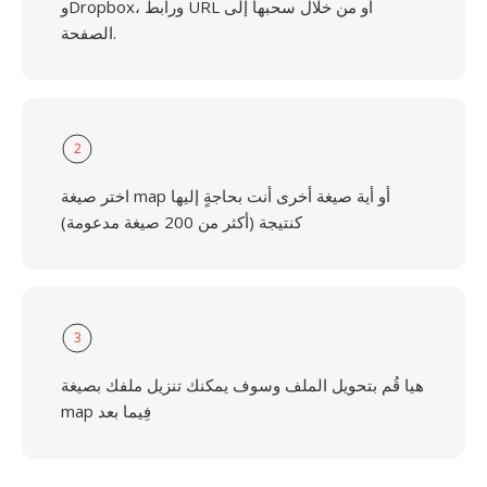
وDropbox، ورابط URL أو من خلال سحبها إلى
الصفحة.
2
اختر صيغة map أو أية صيغة أخرى أنت بحاجةٍ إليها
كنتيجة (أكثر من 200 صيغة مدعومة)
3
هيا قُم بتحويل الملف وسوف يمكنك تنزيل ملفك بصيغة
map فِيما بعد