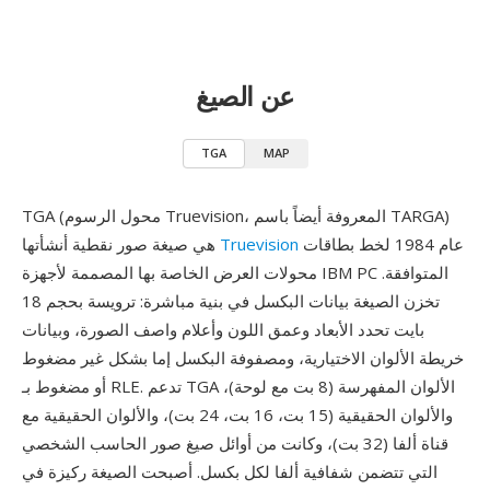
عن الصيغ
TGA
MAP
TGA (محول الرسوم Truevision، المعروفة أيضاً باسم TARGA)
عام 1984 لخط بطاقات
Truevision
هي صيغة صور نقطية أنشأتها
محولات العرض الخاصة بها المصممة لأجهزة IBM PC المتوافقة.
تخزن الصيغة بيانات البكسل في بنية مباشرة: ترويسة بحجم 18
بايت تحدد الأبعاد وعمق اللون وأعلام واصف الصورة، وبيانات
خريطة الألوان الاختيارية، ومصفوفة البكسل إما بشكل غير مضغوط
أو مضغوط بـ RLE. تدعم TGA الألوان المفهرسة (8 بت مع لوحة)،
والألوان الحقيقية (15 بت، 16 بت، 24 بت)، والألوان الحقيقية مع
قناة ألفا (32 بت)، وكانت من أوائل صيغ صور الحاسب الشخصي
التي تتضمن شفافية ألفا لكل بكسل. أصبحت الصيغة ركيزة في