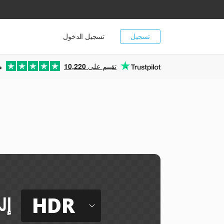
تسجيل
تسجيل الدخول
تقييم على
10,220
م
HDR
إل