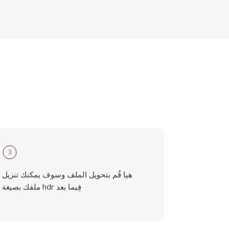
3
هيا قُم بتحويل الملف وسوف يمكنك تنزيل
ملفك بصيغة hdr فِيما بعد