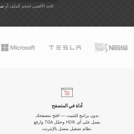
أسقِط الملفات هنا. 1 GB الحد الأقصى لحجم الملف أو
تس
أداة في المتصفح
بدون برامج للتثبيت — افتح متصفحك
وارفع TGA وحمّل HDR. يعمل على أي
نظام تشغيل متصل بالإنترنت.