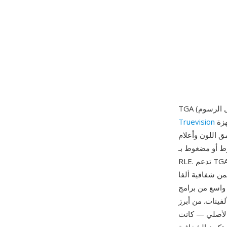
عام 1984 لخط بطاقات محولات العرض الخاصة بها المصممة لأجهزة IBM PC المتوافقة.
Truevision
 18 بايت تحدد الأبعاد وعمق اللون وأعلام
ط أو مضغوط بـ
RLE. تدعم TGA الألوان المفهرسة (8 بت مع لوحة)، والألوان الحقيقية (15 بت، 16 بت، 24 بت)، والألوان
 تتضمن شفافية ألفا
واسع من برامج
لفينات. من أبرز
لتي تقدم شفافية ألفا كاملة بعمق 8 بت لكل