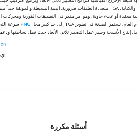
 صيغة الإخراج القياسية لبرامج التصيير ثلاثي الأبعاد وبرامج التركيب حيث
متعددة الطبقات ضرورية. البنية البسيطة والموثقة جيداً ميزة أخرى: ملفات TGA سري
ة معقدة أو عبء حاوية، وهو أمر مقدر في التطبيقات الفورية ومحركات ا
إلى حد كبير محل TGA للاستخدام العام، تستمر الصيغة في تطوير
PNG
سرعة التحميل. بينما حلت
ion
الإص
أسئلة مكررة