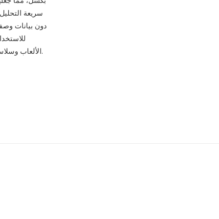
بكسل، مما جعلها
دون بيانات وصفي
الألعاب وسلاسل إنتاج الأنسجة وسير عمل التصيير ثلاثي الأبعاد حيث تظل بساطتها ودعمها للألفا مفيدين.