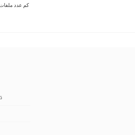
كم عدد ملفات TGA التي يمكنني تحويلها دفعة واح
TGA
A