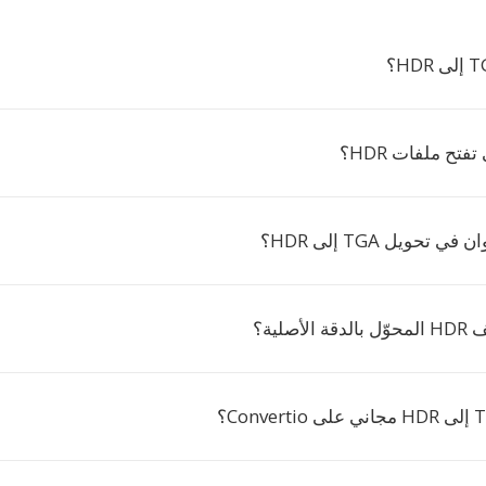
تفتح ملفات HDR؟
 تحويل TGA إلى HDR؟
أصلية؟