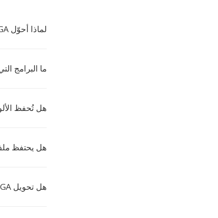
لماذا أحوّل TGA إلى HDR؟
ما البرامج التي 
هل تُحفظ الألوان في
هل يحتفظ ملف HDR المحوّل بالدقة ال
هل تحويل TGA إلى HDR مجاني على Convertio؟