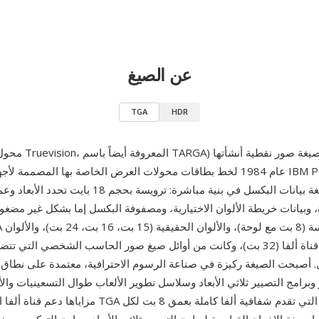
عن الصيغ
TGA
HDR
سوم Truevision، المعروفة أيضاً باسم TARGA) هي صيغة صور نقطية أنشأتها
تخزن الصيغة بيانات البكسل في بنية مباشرة: ترويسة بحجم
وبيانات خريطة الألوان الاختيارية، ومصفوفة البكسل إما بشكل غير مضغو
الحقيقية مع قناة ألفا (32 بت)، وكانت من أوائل صيغ صور الحاسب الشخصي التي
 أصبحت الصيغة ركيزة في صناعة الرسوم الاحترافية، معتمدة على نطاق 
 وبرامج التصيير ثلاثي الأبعاد وسلاسل تطوير الألعاب طوال التسعينيات والأ
مزاياها دعم قناة ألفا الأصلي — كانت TGA من أوائل الصيغ ا