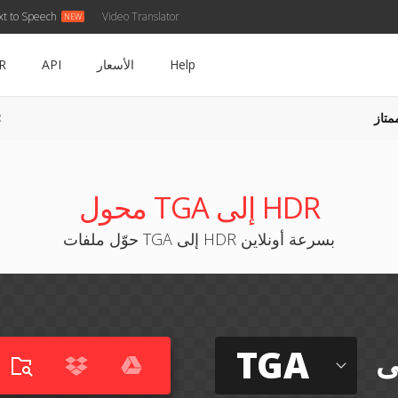
xt to Speech
Video Translator
Help
الأسعار
API
R
متاز
A
محول TGA إلى HDR
حوّل ملفات TGA إلى HDR بسرعة أونلاين
TGA
ى