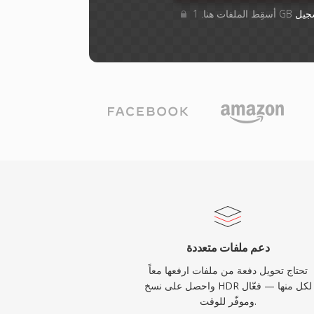
جيل
دعم ملفات متعددة
تحتاج تحويل دفعة من ملفات ارفعها معاً
واحصل على نسخ HDR لكل منها — فعّال
وموفّر للوقت.