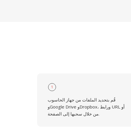
1
قُم بتحديد الملفات من جهاز الحاسوب
وGoogle Drive وDropbox، ورابط URL أو
من خلال سحبها إلى الصفحة.