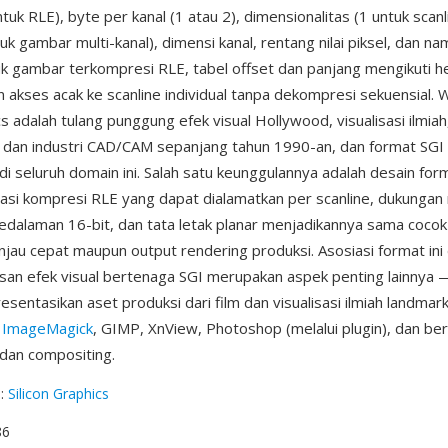
tuk RLE), byte per kanal (1 atau 2), dimensionalitas (1 untuk scanl
uk gambar multi-kanal), dimensi kanal, rentang nilai piksel, dan 
uk gambar terkompresi RLE, tabel offset dan panjang mengikuti h
akses acak ke scanline individual tanpa dekompresi sekuensial. 
cs adalah tulang punggung efek visual Hollywood, visualisasi ilmiah
dan industri CAD/CAM sepanjang tahun 1990-an, dan format SGI 
 di seluruh domain ini. Salah satu keunggulannya adalah desain for
asi kompresi RLE yang dapat dialamatkan per scanline, dukungan m
alaman 16-bit, dan tata letak planar menjadikannya sama cocok
injau cepat maupun output rendering produksi. Asosiasi format in
n efek visual bertenaga SGI merupakan aspek penting lainnya — 
esentasikan aset produksi dari film dan visualisasi ilmiah landma
h
ImageMagick
, GIMP, XnView, Photoshop (melalui plugin), dan ber
dan compositing.
g
:
Silicon Graphics
86