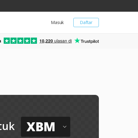
Masuk
Daftar
a
10,220
ulasan di
XBM
tuk