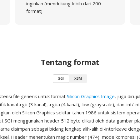
inginkan (mendukung lebih dari 200
format)
Tentang format
SGI
XBM
stensi file generik untuk format
Silicon Graphics Image
, juga diruj
ik kanal .rgb (3 kanal), .rgba (4 kanal), .bw (grayscale), dan .int/.in
ngkan oleh Silicon Graphics sekitar tahun 1986 untuk sistem opera
t SGI menggunakan header 512 byte diikuti oleh data gambar pla
arna disimpan sebagai bidang lengkap alih-alih di-interleave denga
iksel. Header menentukan magic number (474), mode kompresi (