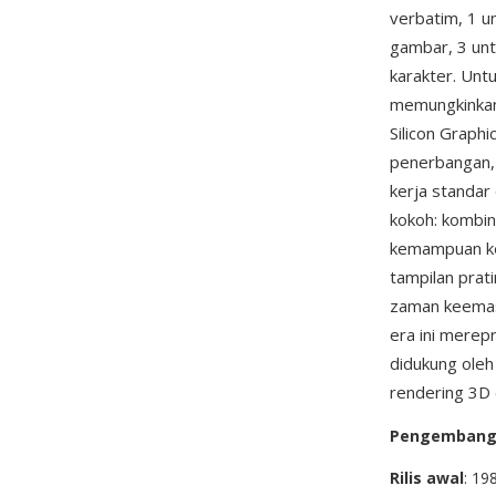
verbatim, 1 un
gambar, 3 unt
karakter. Unt
memungkinkan 
Silicon Graphi
penerbangan, 
kerja standar
kokoh: kombin
kemampuan ked
tampilan prat
zaman keemasa
era ini merepr
didukung ole
rendering 3D 
Pengemban
Rilis awal
: 19