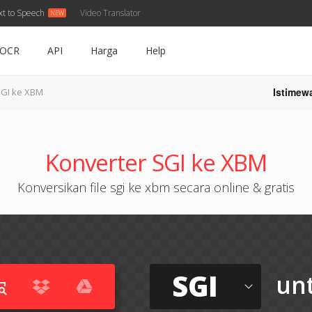
xt to Speech
Video Translator
OCR
API
Harga
Help
Istimew
GI ke XBM
Konverter SGI ke XBM
Konversikan file sgi ke xbm secara online & gratis
SGI
un