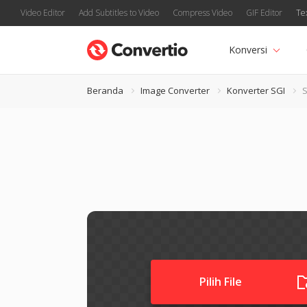
Video Editor
Add Subtitles to Video
Compress Video
GIF Editor
Te
Konversi
Beranda
Image Converter
Konverter SGI
S
Pilih File