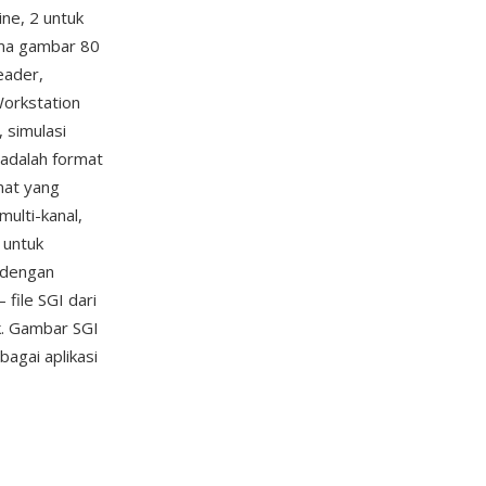
ine, 2 untuk
nama gambar 80
eader,
Workstation
, simulasi
adalah format
mat yang
ulti-kanal,
 untuk
i dengan
file SGI dari
rk. Gambar SGI
bagai aplikasi