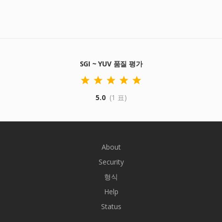
SGI ~ YUV 품질 평가
5.0
(1 표)
About
Security
형식
Help
Status