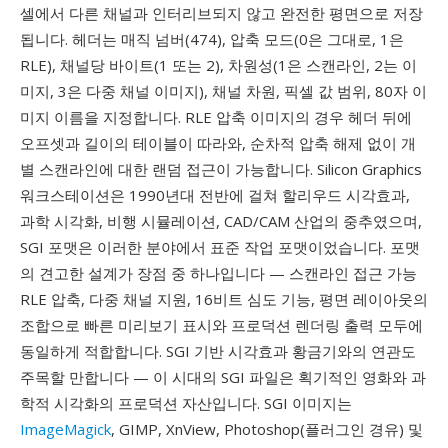
셀에서 다른 채널과 인터리브되지 않고 완전한 평면으로 저장
됩니다. 헤더는 매직 넘버(474), 압축 모드(0은 그대로, 1은
RLE), 채널당 바이트(1 또는 2), 차원성(1은 스캔라인, 2는 이
미지, 3은 다중 채널 이미지), 채널 차원, 픽셀 값 범위, 80자 이
미지 이름을 지정합니다. RLE 압축 이미지의 경우 헤더 뒤에
오프셋과 길이의 테이블이 따라와, 순차적 압축 해제 없이 개
별 스캔라인에 대한 랜덤 접근이 가능합니다. Silicon Graphics
워크스테이션은 1990년대 전반에 걸쳐 할리우드 시각효과,
과학 시각화, 비행 시뮬레이션, CAD/CAM 산업의 중추였으며,
SGI 포맷은 이러한 분야에서 표준 작업 포맷이었습니다. 포맷
의 견고한 설계가 장점 중 하나입니다 — 스캔라인 접근 가능
RLE 압축, 다중 채널 지원, 16비트 심도 기능, 평면 레이아웃의
조합으로 빠른 미리보기 표시와 프로덕션 렌더링 출력 모두에
동일하게 적합합니다. SGI 기반 시각효과 황금기와의 연관도
주목할 만합니다 — 이 시대의 SGI 파일은 획기적인 영화와 과
학적 시각화의 프로덕션 자산입니다. SGI 이미지는
ImageMagick
, GIMP, XnView, Photoshop(플러그인 경유) 및