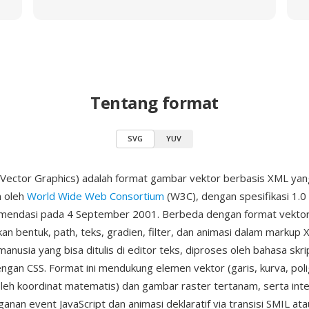
Tentang format
SVG
YUV
 Vector Graphics) adalah format gambar vektor berbasis XML yan
 oleh
World Wide Web Consortium
(W3C), dengan spesifikasi 1.0 
mendasi pada 4 September 2001. Berbeda dengan format vektor
an bentuk, path, teks, gradien, filter, dan animasi dalam markup
anusia yang bisa ditulis di editor teks, diproses oleh bahasa skri
engan CSS. Format ini mendukung elemen vektor (garis, kurva, pol
 oleh koordinat matematis) dan gambar raster tertanam, serta inte
anan event JavaScript dan animasi deklaratif via transisi SMIL at