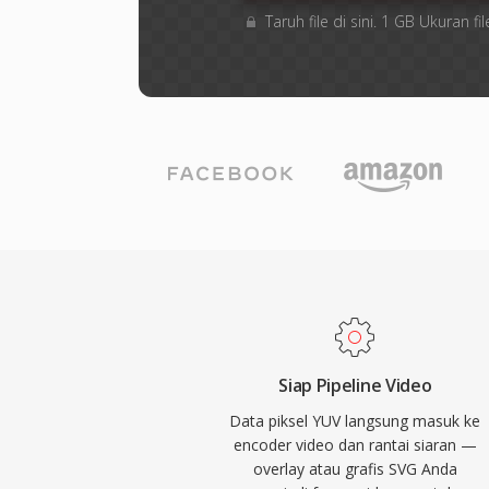
Taruh file di sini. 1 GB Ukuran
Siap Pipeline Video
Data piksel YUV langsung masuk ke
encoder video dan rantai siaran —
overlay atau grafis SVG Anda