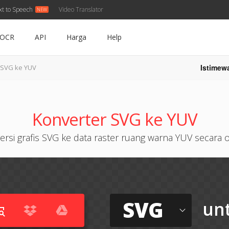
xt to Speech
Video Translator
OCR
API
Harga
Help
Istimew
SVG ke YUV
Konverter SVG ke YUV
rsi grafis SVG ke data raster ruang warna YUV secara 
SVG
un