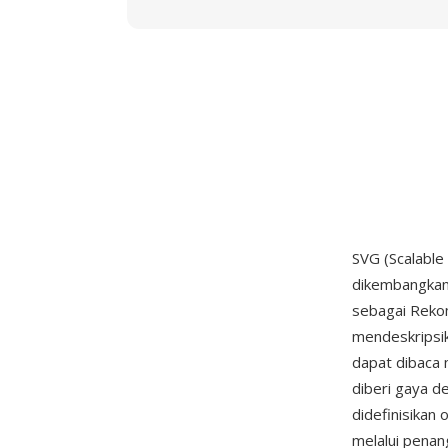
SVG (Scalable
dikembangkan
sebagai Reko
mendeskripsik
dapat dibaca m
diberi gaya d
didefinisikan
melalui penang