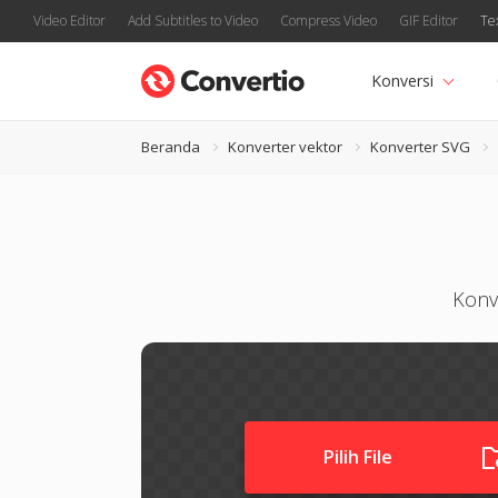
Video Editor
Add Subtitles to Video
Compress Video
GIF Editor
Te
Konversi
Beranda
Konverter vektor
Konverter SVG
Konve
Pilih File