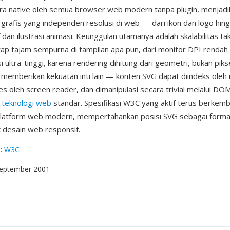
ra native oleh semua browser web modern tanpa plugin, menjad
 grafis yang independen resolusi di web — dari ikon dan logo hingg
f dan ilustrasi animasi. Keunggulan utamanya adalah skalabilitas ta
tap tajam sempurna di tampilan apa pun, dari monitor DPI rendah 
i ultra-tinggi, karena rendering dihitung dari geometri, bukan pikse
 memberikan kekuatan inti lain — konten SVG dapat diindeks oleh
es oleh screen reader, dan dimanipulasi secara trivial melalui DO
n
teknologi web
standar. Spesifikasi W3C yang aktif terus berkemb
atform web modern, mempertahankan posisi SVG sebagai forma
k desain web responsif.
g
:
W3C
September 2001