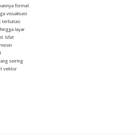
ikannya format
a visualisasi
k terbatas:
hingga layar
l. Sifat
 mesin
M
ang seiring
t vektor