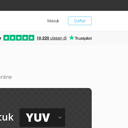
Masuk
Daftar
a
10,220
ulasan di
online
YUV
tuk