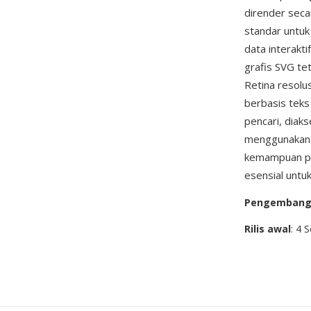
dirender seca
standar untuk
data interakti
grafis SVG te
Retina resolus
berbasis teks
pencari, diaks
menggunaka
kemampuan pl
esensial untu
Pengemban
Rilis awal
: 4 