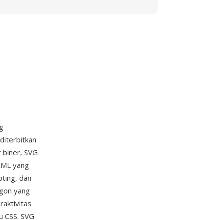
g
diterbitkan
 biner, SVG
 XML yang
pting, dan
igon yang
raktivitas
au CSS. SVG