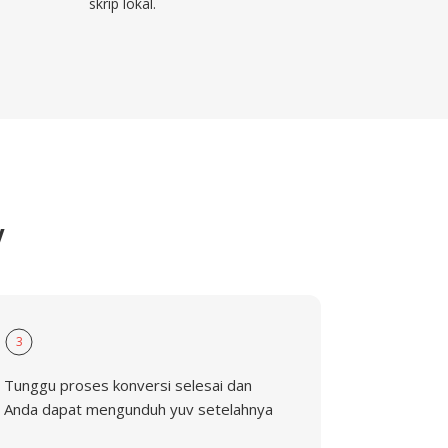
skrip lokal.
V
3
Tunggu proses konversi selesai dan
Anda dapat mengunduh yuv setelahnya