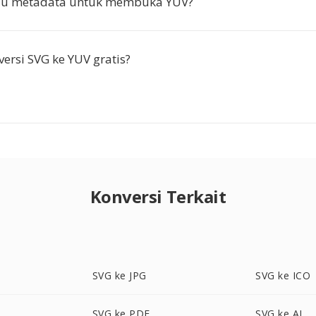
lu metadata untuk membuka YUV?
ersi SVG ke YUV gratis?
Konversi Terkait
SVG ke JPG
SVG ke ICO
SVG ke PDF
SVG ke AI