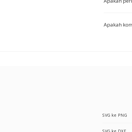
Apakah per
Apakah konv
SVG ke PNG
SVG ke DXF