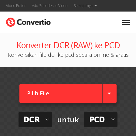
Video Editor
Add Subtitles to Video
Selanjutnya
Konverter DCR (RAW) ke PCD
Konversikan file dcr ke pcd secara online & gratis
Pilih File
DCR
PCD
untuk