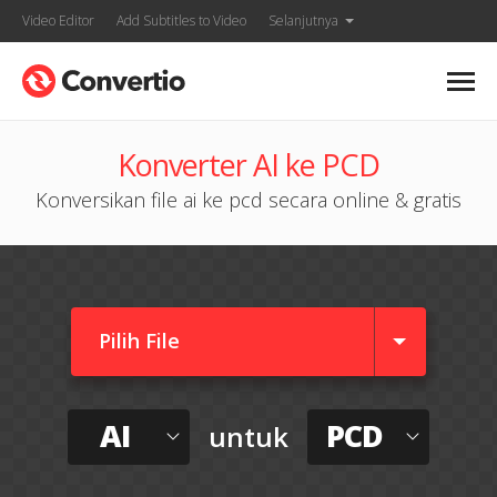
Video Editor
Add Subtitles to Video
Selanjutnya
Konverter AI ke PCD
Konversikan file ai ke pcd secara online & gratis
Pilih File
AI
PCD
untuk