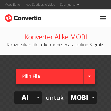
Video Editor
Add Subtitles to Video
Selanjutnya
Konverter AI ke MOBI
Konversikan file ai ke mobi secara online & gratis
Pilih File
AI
MOBI
untuk