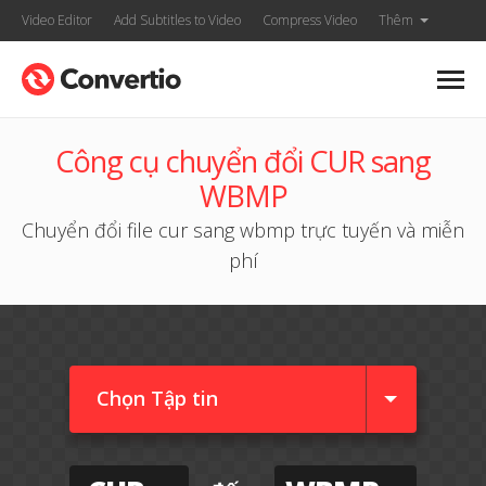
Video Editor
Add Subtitles to Video
Compress Video
Thêm
Công cụ chuyển đổi CUR sang
WBMP
Chuyển đổi file cur sang wbmp trực tuyến và miễn
phí
Chọn Tập tin