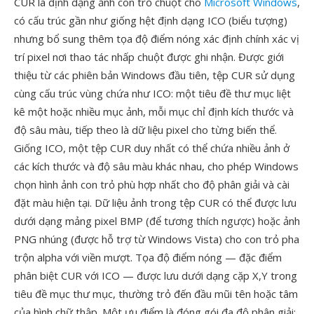
CUR là định dạng ảnh con trỏ chuột cho
Microsoft Windows
,
có cấu trúc gần như giống hệt định dạng ICO (biểu tượng)
nhưng bổ sung thêm tọa độ điểm nóng xác định chính xác vị
trí pixel nơi thao tác nhấp chuột được ghi nhận. Được giới
thiệu từ các phiên bản Windows đầu tiên, tệp CUR sử dụng
cùng cấu trúc vùng chứa như ICO: một tiêu đề thư mục liệt
kê một hoặc nhiều mục ảnh, mỗi mục chỉ định kích thước và
độ sâu màu, tiếp theo là dữ liệu pixel cho từng biến thể.
Giống ICO, một tệp CUR duy nhất có thể chứa nhiều ảnh ở
các kích thước và độ sâu màu khác nhau, cho phép Windows
chọn hình ảnh con trỏ phù hợp nhất cho độ phân giải và cài
đặt màu hiện tại. Dữ liệu ảnh trong tệp CUR có thể được lưu
dưới dạng mảng pixel BMP (để tương thích ngược) hoặc ảnh
PNG nhúng (được hỗ trợ từ Windows Vista) cho con trỏ pha
trộn alpha với viền mượt. Tọa độ điểm nóng — đặc điểm
phân biệt CUR với ICO — được lưu dưới dạng cặp X,Y trong
tiêu đề mục thư mục, thường trỏ đến đầu mũi tên hoặc tâm
của hình chữ thập. Một ưu điểm là đóng gói đa độ phân giải: