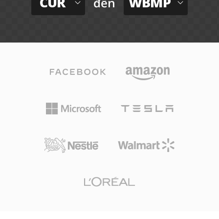
CUR
WBMP
đến